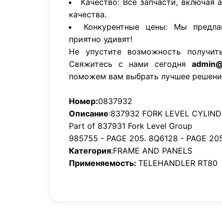
Качество: Все запчасти, включая 
качества.
Конкурентные цены: Мы предла
приятно удивят!
Не упустите возможность получит
Свяжитесь с нами сегодня
admin@
поможем вам выбрать лучшее решени
Номер:
0837932
Описание
:837932 FORK LEVEL CYLIN
Part of 837931 Fork Level Group
985755 - PAGE 205. 8Q6128 - PAGE 205
Категория
:FRAME AND PANELS
Применяемость:
TELEHANDLER RT80