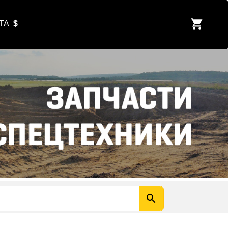
ЮТА
$