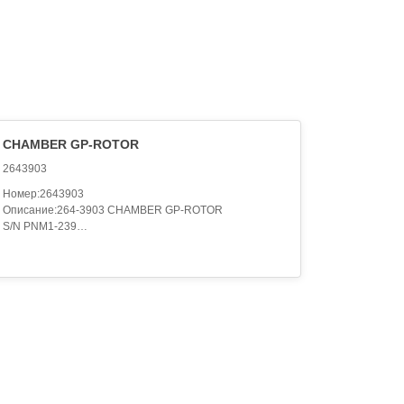
CHAMBER GP-ROTOR
2643903
Номер:2643903
Описание:264-3903 CHAMBER GP-ROTOR
S/N PNM1-239
PART OF 264-3822 ROTOR AR
Категория:IMPLEMENTS..