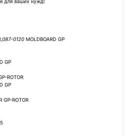
е для ваших нужд!
,
087-0120
MOLDBOARD GP
D GP
 GP-ROTOR
D GP
ER GP-ROTOR
65