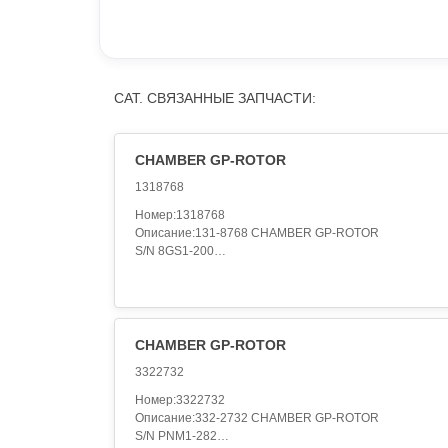
CAT. СВЯЗАННЫЕ ЗАПЧАСТИ:
CHAMBER GP-ROTOR
1318768
Номер:1318768
Описание:131-8768 CHAMBER GP-ROTOR
S/N 8GS1-200
PART OF 140-9456 ROTOR AR,131-8768 CHAMBER
GP-ROTOR
S/N 8GS201-259
PART OF 140-9456 ROTOR AR,131-8768 CHAMBER
GP-ROTOR
CHAMBER GP-ROTOR
S/N 8GS260-UP
3322732
PART OF 140-9456 ROTOR AR,131-8768 CHAMBER
GP-ROTOR
Номер:3322732
S/N 3TK113-UP
Описание:332-2732 CHAMBER GP-ROTOR
PART OF 7R-7643 ROTOR AR
S/N PNM1-282