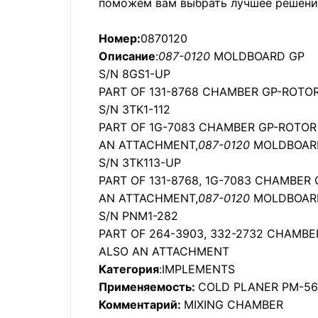
поможем вам выбрать лучшее решени
Номер:
0870120
Описание
:
087-0120
MOLDBOARD GP
S/N 8GS1-UP
PART OF 131-8768 CHAMBER GP-ROTOR
S/N 3TK1-112
PART OF 1G-7083 CHAMBER GP-ROTOR
AN ATTACHMENT,
087-0120
MOLDBOAR
S/N 3TK113-UP
PART OF 131-8768, 1G-7083 CHAMBER
AN ATTACHMENT,
087-0120
MOLDBOAR
S/N PNM1-282
PART OF 264-3903, 332-2732 CHAMB
ALSO AN ATTACHMENT
Категория
:IMPLEMENTS
Применяемость:
COLD PLANER PM-5
Комментарий:
MIXING CHAMBER