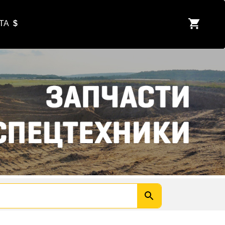
ЮТА
$