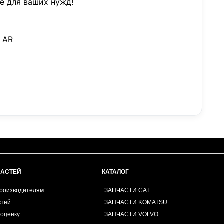
е для ваших нужд!
 AR
H
ЧАСТЕЙ
КАТАЛОГ
производителям
ЗАПЧАСТИ CAT
стей
ЗАПЧАСТИ KOMATSU
роценку
ЗАПЧАСТИ VOLVO