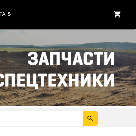
ЮТА
$