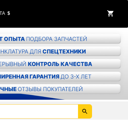
ЮТА
$