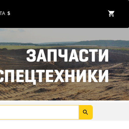
ЮТА
$