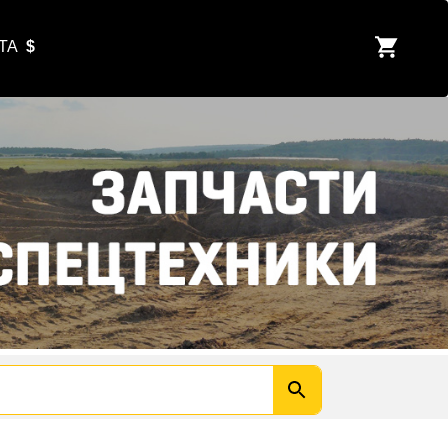
ЮТА
$