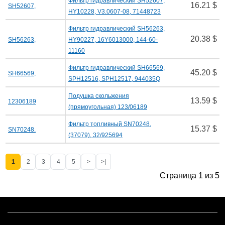
Фильтр гидравлический SH52607,
16.21 $
SH52607,
HY10228, V3.0607-08, 71448723
Фильтр гидравлический SH56263,
20.38 $
SH56263,
HY90227, 16Y6013000, 144-60-
11160
Фильтр гидравлический SH66569,
45.20 $
SH66569,
SPH12516, SPH12517, 944035Q
Подушка скольжения
13.59 $
12306189
(прямоугольная) 123/06189
Фильтр топливный SN70248,
15.37 $
SN70248.
(37079), 32/925694
1
2
3
4
5
>
>|
Страница 1 из 5