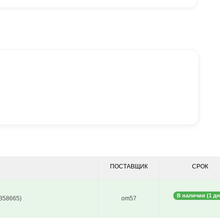
ПОСТАВЩИК
СРОК
В наличии (1 дн
7358665)
om57