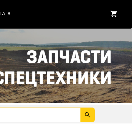
ЮТА
$