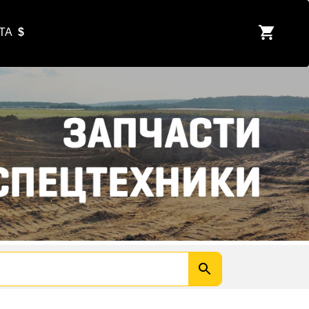
ЮТА
$