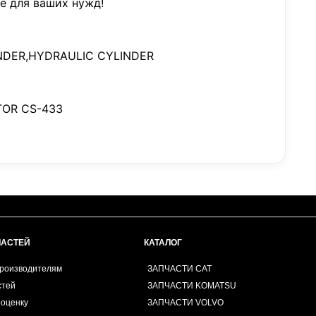
е для ваших нужд!
NDER,HYDRAULIC CYLINDER
OR CS-433
ЧАСТЕЙ
КАТАЛОГ
производителям
ЗАПЧАСТИ CAT
стей
ЗАПЧАСТИ KOMATSU
роценку
ЗАПЧАСТИ VOLVO