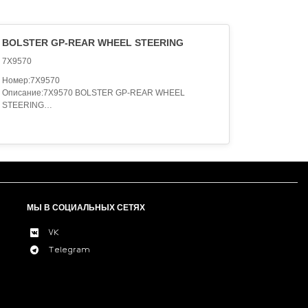
BOLSTER GP-REAR WHEEL STEERING
7X9570
Номер:7X9570
Описание:7X9570 BOLSTER GP-REAR WHEEL
STEERING
S/N 6DD222-244
775316-PAGE 131
AN ATTACHMENT,7X9570 BOLSTER GP-REAR WHEEL
STEERING
TYPE 1 S/N 6DD245-UP
775316-PAGE 131
AN ATTACHMENT,7X9570 BOLSTER GP-REAR WHEEL
STEERING
МЫ В СОЦИАЛЬНЫХ СЕТЯХ
TYPE 2 6DD245-UP
775316-PAGE 131,1069470-PAGE 125.02
VK
AN ATTACHMENT,7X9570 BOLSTER GP-REAR
Telegram
775316-PAGE 139
AN ATTACHMENT,7X9570 BOLSTER GP-REAR
775316-PAGE 142.01
AN ATTACHMENT,7X9570 BOLSTER GP-STEERING
S/N 6ED216-251