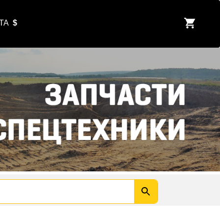
ЮТА
$