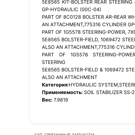
5E8565 KIT-BOLSTER REAR STEERING 
GP-HYDRAULIC (00C-04)
PART OF 8C0128 BOLSTER AR-REAR W
AN ATTACHMENT,775316 CYLINDER GP
PART OF 1G5578 STEERING-POWER, 7X
5E8565 BOLSTER-FIELD, 1069472 STE
ALSO AN ATTACHMENT,775316 CYLIND
PART OF 1G5578 STEERING-POWER,
STEERING
5E8565 BOLSTER-FIELD & 1069472 S
ALSO AN ATTACHMENT
Категория
:HYDRAULIC SYSTEM,STEER
Применяемость:
SOIL STABILIZER SS-
Вес:
7.9819