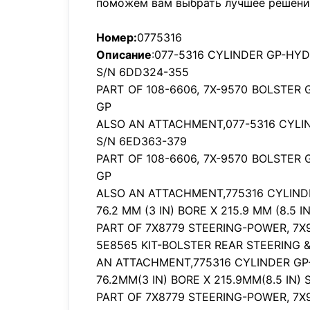
поможем вам выбрать лучшее решени
Номер:
0775316
Описание
:077-5316 CYLINDER GP-HY
S/N 6DD324-355
PART OF 108-6606, 7X-9570 BOLSTER
GP
ALSO AN ATTACHMENT,077-5316 CYLI
S/N 6ED363-379
PART OF 108-6606, 7X-9570 BOLSTER
GP
ALSO AN ATTACHMENT,775316 CYLIND
76.2 MM (3 IN) BORE X 215.9 MM (8.5 I
PART OF 7X8779 STEERING-POWER, 7X
5E8565 KIT-BOLSTER REAR STEERING 
AN ATTACHMENT,775316 CYLINDER GP
76.2MM(3 IN) BORE X 215.9MM(8.5 IN)
PART OF 7X8779 STEERING-POWER, 7X