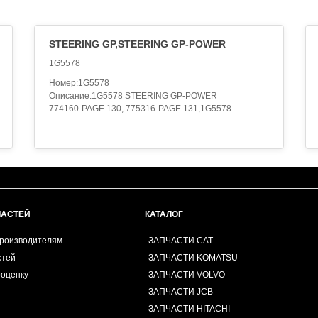
STEERING GP,STEERING GP-POWER
1G5578
Номер:1G5578
Описание:1G5578 STEERING GP-POWER
774160-PAGE 130, 775316-PAGE 131,1G5578
STEERING GP-POWER
774160-PAGE 132, 775316-PAGE 133,1G-5578
STEERING GP
S/N 6DD324-355
PART OF 7X-9597 GENERAL AR,1G-5578 STEERING
GP
S/N 6DD356-389
PART OF 7X-9597 GENERAL AR,1G-5578 STEERING
ЧАСТЕЙ
КАТАЛОГ
GP
S/N 6ED363-379
производителям
ЗАПЧАСТИ CAT
PART OF 7X-9598 GENERAL AR,1G-5578 STEERING
стей
ЗАПЧАСТИ KOMATSU
GP
роценку
S/N 6ED380-440
ЗАПЧАСТИ VOLVO
PART OF 7X-9598 GENERAL AR
ЗАПЧАСТИ JCB
Категория:STEERING SYSTEM..
ЗАПЧАСТИ HITACHI