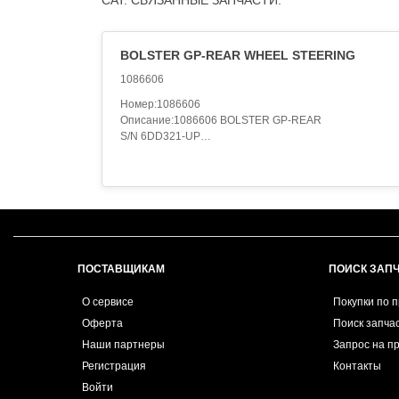
CAT. СВЯЗАННЫЕ ЗАПЧАСТИ:
BOLSTER GP-REAR WHEEL STEERING
1086606
Номер:1086606
Описание:1086606 BOLSTER GP-REAR
S/N 6DD321-UP
775316-PAGE 133,1069470-PAGE 121.22
AN ATTACHMENT,108-6606 BOLSTER GP-REAR
WHEEL STEERING
S/N 6DD324-355
AN ATTACHMENT,108-6606 BOLSTER GP-REAR
WHEEL STEERING
S/N 6DD356-366
AN ATTACHMENT,108-6606 BOLSTER GP-REAR
ПОСТАВЩИКАМ
ПОИСК ЗАП
WHEEL STEERING
S/N 6DD367-389
О сервисе
Покупки по 
AN ATTACHMENT,108-6606 BOLSTER GP-REAR
Оферта
Поиск запча
WHEEL STEERING
Наши партнеры
S/N 6ED366-379
Запрос на п
AN ATTACHMENT,108-6606 BOLSTER GP-REAR
Регистрация
Контакты
WHEEL STEERING
Войти
S/N 6ED380-394