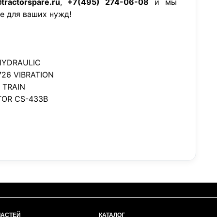
tractorspare.ru
,
+7(495) 274-06-08
и мы
е для ваших нужд!
HYDRAULIC
726 VIBRATION
 TRAIN
OR CS-433B
ЧАСТЕЙ
КАТАЛОГ