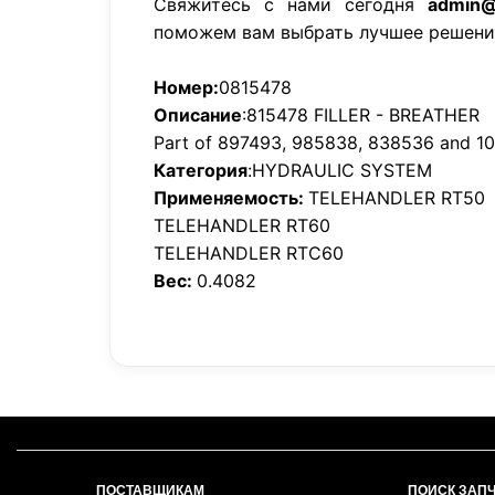
Свяжитесь с нами сегодня
admin@
поможем вам выбрать лучшее решени
Номер:
0815478
Описание
:815478 FILLER - BREATHER
Part of 897493, 985838, 838536 and 10
Категория
:HYDRAULIC SYSTEM
Применяемость:
TELEHANDLER RT50
TELEHANDLER RT60
TELEHANDLER RTC60
Вес:
0.4082
ПОСТАВЩИКАМ
ПОИСК ЗАП