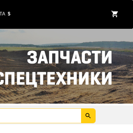
ЮТА
$