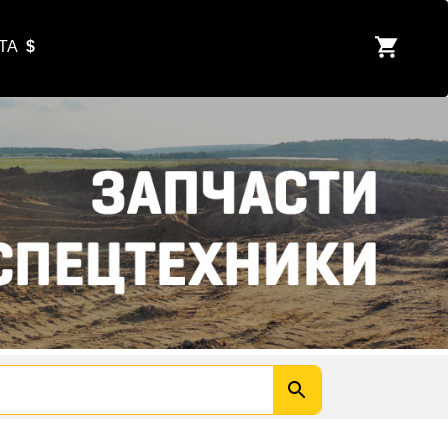
ЮТА
$