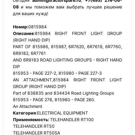
сегодня
admin@tractorspare.ru
,
+7(495) 274-06-
08
и мы поможем вам выбрать лучшее решение
для ваших нужд!
Номер:
0815984
Описание
:815984 RIGHT FRONT LIGHT GROUP
(RIGHT HAND DIP)
PART OF 815986, 815987, 6R7620, 6R7619, 6R7760,
6R9182, 6R7761
AND 6R9183 ROAD LIGHTING GROUPS - RIGHT HAND
DIP
815953 - PAGE 227-2, 815980 - PAGE 227-3
AN ATTACHMENT,815984 RIGHT FRONT LIGHT
GROUP (RIGHT HAND DIP)
Part of 838835 and 834434 Road Lighting Groups
815953 - PAGE 278, 815980 - PAGE 280.
An Attachment
Категория
:ELECTRICAL EQUIPMENT
Применяемость:
TELEHANDLER RT100
TELEHANDLER RT50
TELEHANDLER RT50SA