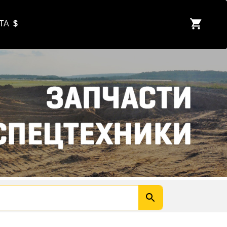
ЮТА
$