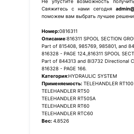
Не упустите возможность получит
Свяжитесь с нами сегодня
admin@
поможем вам выбрать лучшее решени
Номер:
0816311
Описание
:816311 SPOOL SECTION GR
Part of 815408, 985769, 985801, and 84
816328 - PAGE 124.,816311 SPOOL SE
Part of 844313 and 8I3732 Directional Co
816328 - PAGE 166.
Категория
:HYDRAULIC SYSTEM
Применяемость:
TELEHANDLER RT100
TELEHANDLER RT50
TELEHANDLER RT50SA
TELEHANDLER RT60
TELEHANDLER RTC60
Вес:
4.8526