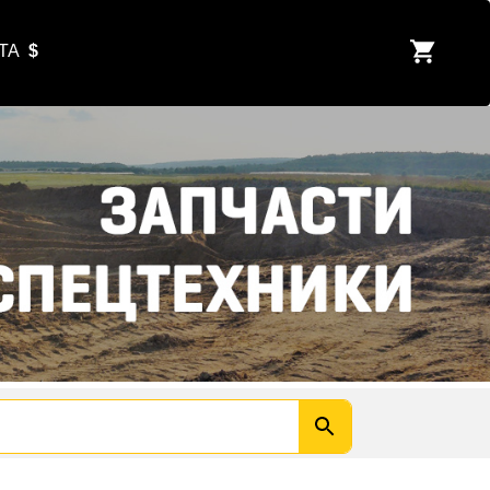
ЮТА
$