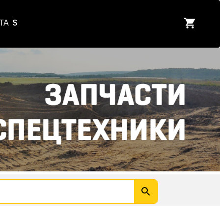
ЮТА
$