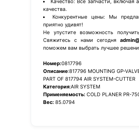
Качество: Все запчасти, включая 
качества.
Конкурентные цены: Мы предла
приятно удивят!
Не упустите возможность получит
Свяжитесь с нами сегодня
admin@
поможем вам выбрать лучшее решени
Номер:
0817796
Описание
:817796 MOUNTING GP-VALV
PART OF 817794 AIR SYSTEM-CUTTER
Категория
:AIR SYSTEM
Применяемость:
COLD PLANER PR-75
Вес:
85.0794