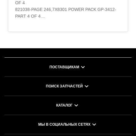
OF 4
821038-PAGE 246,7X8301 POWER PACK GP-3412-
PART 4 OF 4
9N8226-PAGE 253,7X-8301 POWER PACK GP
S/N 5XC138-UP
PART OF 6R-1073 GENERAL AR
Категория:BASIC ENGINE,POWER TRAIN..
ПОСТАВЩИКАМ
ПОИСК ЗАПЧАСТЕЙ
КАТАЛОГ
МЫ В СОЦИАЛЬНЫХ СЕТЯХ