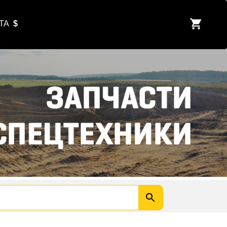
ЮТА
$