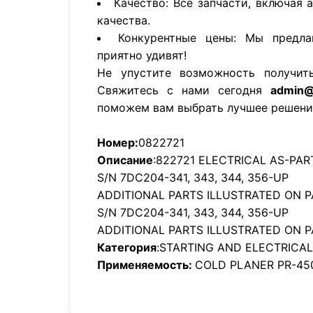
Качество: Все запчасти, включая 
качества.
Конкурентные цены: Мы предла
приятно удивят!
Не упустите возможность получит
Свяжитесь с нами сегодня
admin@
поможем вам выбрать лучшее решени
Номер:
0822721
Описание
:822721 ELECTRICAL AS-PART
S/N 7DC204-341, 343, 344, 356-UP
ADDITIONAL PARTS ILLUSTRATED ON PA
S/N 7DC204-341, 343, 344, 356-UP
ADDITIONAL PARTS ILLUSTRATED ON P
Категория
:STARTING AND ELECTRICA
Применяемость:
COLD PLANER PR-45