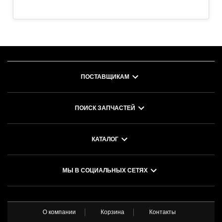
PART OF 8C-0054 GENERAL AR
Type 1,1G-3279 PLATFORM GP-OPERATOR
S/N 7XD253-UP
CAB
PART OF 8C-0054 GENERAL AR
Type 2
Категория:OPERATOR STATION..
ПОСТАВЩИКАМ
ПОИСК ЗАПЧАСТЕЙ
КАТАЛОГ
МЫ В СОЦИАЛЬНЫХ СЕТЯХ
О компании
Корзина
Контакты