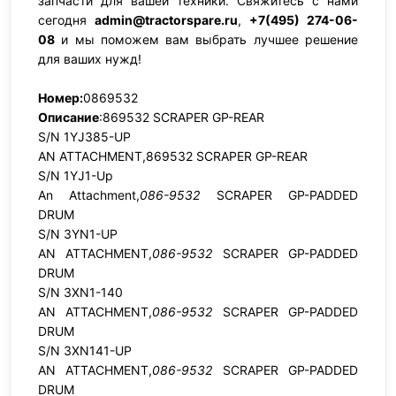
запчасти для вашей техники. Свяжитесь с нами
сегодня
admin@tractorspare.ru
,
+7(495) 274-06-
08
и мы поможем вам выбрать лучшее решение
для ваших нужд!
Номер:
0869532
Описание
:869532 SCRAPER GP-REAR
S/N 1YJ385-UP
AN ATTACHMENT,869532 SCRAPER GP-REAR
S/N 1YJ1-Up
An Attachment,
086-9532
SCRAPER GP-PADDED
DRUM
S/N 3YN1-UP
AN ATTACHMENT,
086-9532
SCRAPER GP-PADDED
DRUM
S/N 3XN1-140
AN ATTACHMENT,
086-9532
SCRAPER GP-PADDED
DRUM
S/N 3XN141-UP
AN ATTACHMENT,
086-9532
SCRAPER GP-PADDED
DRUM