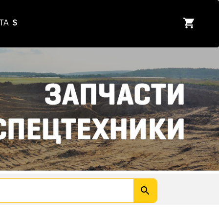
ЮТА
$