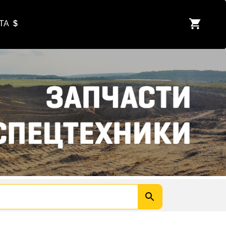
ЮТА
$