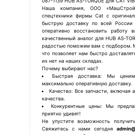
087-1139 HUB AS-TORQUE для CAT VI
Наша компания, ООО «МашСтройП
спецтехники фирмы Cat с оригинал
быструю доставку по всей России 
оперативно восстановить работу в
качественный аналог для HUB AS-TO
радостью поможем вам с подбором. 
что позволяет нам быстро доставлят
их нет на наших складах.
Почему выбирают нас?
Быстрая доставка: Мы цени
максимально оперативную доставку.
Качество: Все запчасти, включая 
качества.
Конкурентные цены: Мы предла
приятно удивят!
Не упустите возможность получит
Свяжитесь с нами сегодня
admin@