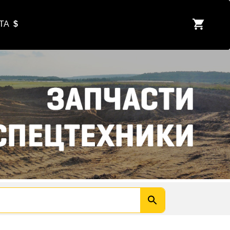
ЮТА
$