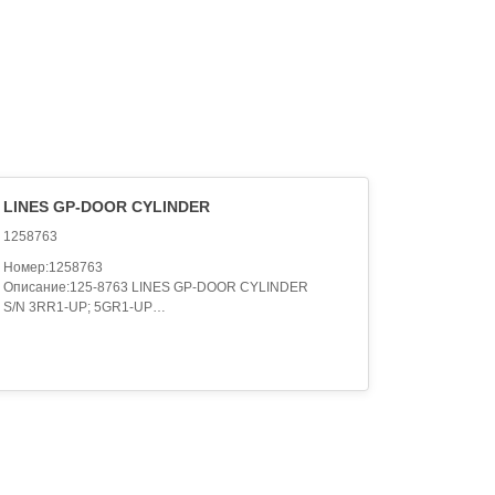
LINES GP-DOOR CYLINDER
1258763
Номер:1258763
Описание:125-8763 LINES GP-DOOR CYLINDER
S/N 3RR1-UP; 5GR1-UP
PART OF 125-8765 HYDRAULIC AR-AUXILIARY,125-
8763 LINES GP-DOOR CYLINDER
S/N AWG1-UP
PART OF 125-8765 HYDRAULIC AR-AUXILIARY
Категория:HYDRAULIC SYSTEM..