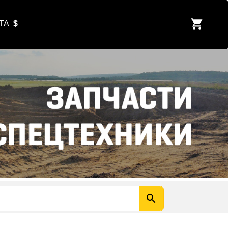
ЮТА
$