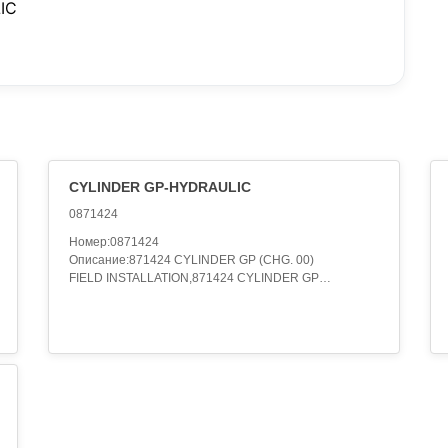
IC
CYLINDER GP-HYDRAULIC
0871424
Номер:0871424
Описание:871424 CYLINDER GP (CHG. 00)
FIELD INSTALLATION,871424 CYLINDER GP
HYDRAULIC (CHG. 00)
FIELD INSTALLATION,871424 CYLINDER GP
FIELD REPLACEMENT FOR 980694,087-1424
CYLINDER GP-HYDRAULIC
S/N 6DD324-389
FIELD INSTALLATION,087-1424 CYLINDER GP-
HYDRAULIC
S/N 6ED363-440
FIELD INSTALLATION