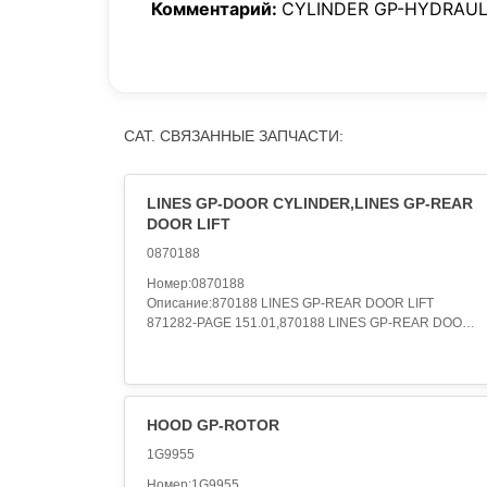
Комментарий:
CYLINDER GP-HYDRAUL
CAT. СВЯЗАННЫЕ ЗАПЧАСТИ:
LINES GP-DOOR CYLINDER,LINES GP-REAR
DOOR LIFT
0870188
Номер:0870188
Описание:870188 LINES GP-REAR DOOR LIFT
871282-PAGE 151.01,870188 LINES GP-REAR DOOR
LIFT
871282-PAGE 152.01,870188 LINES GP-REAR DOOR
LIFT
S/N 6DD167-UP
871282-PAGE,870188 LINES GP-REAR DOOR LIFT
HOOD GP-ROTOR
S/N 6ED161-UP
1G9955
871282-PAGE 189.05,087-0188 LINES GP-DOOR
CYLINDER
Номер:1G9955