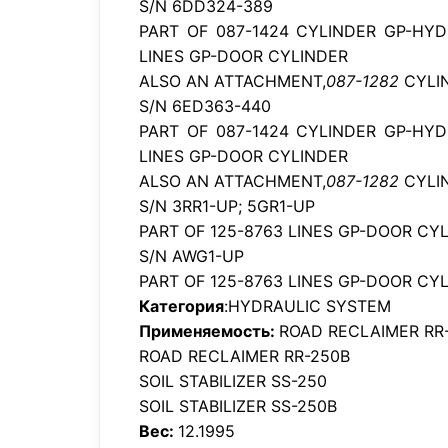
S/N 6DD324-389
PART OF 087-1424 CYLINDER GP-HYD
LINES GP-DOOR CYLINDER
ALSO AN ATTACHMENT,
087-1282
CYLI
S/N 6ED363-440
PART OF 087-1424 CYLINDER GP-HYD
LINES GP-DOOR CYLINDER
ALSO AN ATTACHMENT,
087-1282
CYLI
S/N 3RR1-UP; 5GR1-UP
PART OF 125-8763 LINES GP-DOOR CYL
S/N AWG1-UP
PART OF 125-8763 LINES GP-DOOR CY
Категория
:HYDRAULIC SYSTEM
Применяемость:
ROAD RECLAIMER RR
ROAD RECLAIMER RR-250B
SOIL STABILIZER SS-250
SOIL STABILIZER SS-250B
Вес:
12.1995