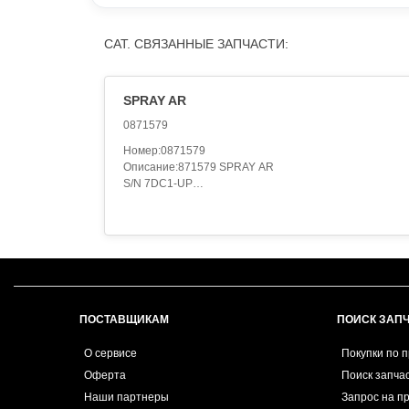
CAT. СВЯЗАННЫЕ ЗАПЧАСТИ:
SPRAY AR
0871579
Номер:0871579
Описание:871579 SPRAY AR
S/N 7DC1-UP
PART OF 871574 SPRAY-ENGLISH & 871582 SPRAY-
METRIC
AN ATTACHMENT
Категория:IMPLEMENTS..
ПОСТАВЩИКАМ
ПОИСК ЗАП
О сервисе
Покупки по 
Оферта
Поиск запча
Наши партнеры
Запрос на п