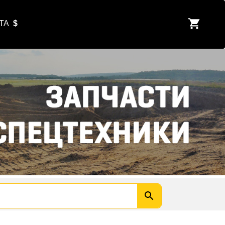
ЮТА
$