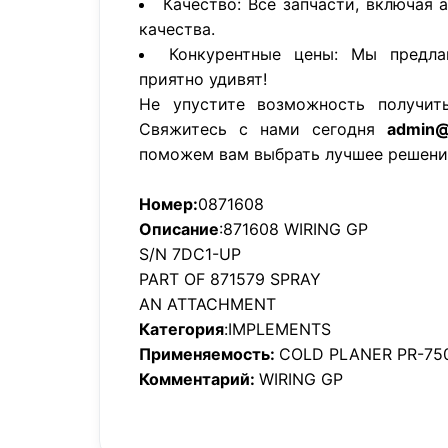
Качество: Все запчасти, включая 
качества.
Конкурентные цены: Мы предла
приятно удивят!
Не упустите возможность получит
Свяжитесь с нами сегодня
admin@
поможем вам выбрать лучшее решени
Номер:
0871608
Описание
:871608 WIRING GP
S/N 7DC1-UP
PART OF 871579 SPRAY
AN ATTACHMENT
Категория
:IMPLEMENTS
Применяемость:
COLD PLANER PR-75
Комментарий:
WIRING GP