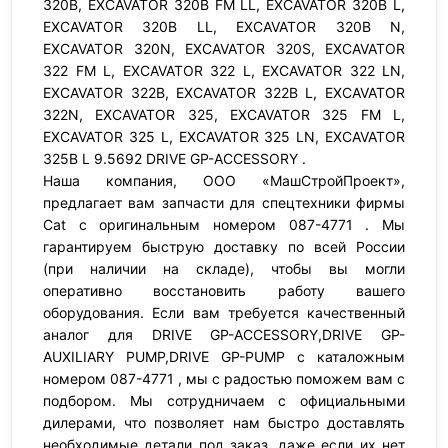
320B, EXCAVATOR 320B FM LL, EXCAVATOR 320B L,
EXCAVATOR 320B LL, EXCAVATOR 320B N,
EXCAVATOR 320N, EXCAVATOR 320S, EXCAVATOR
322 FM L, EXCAVATOR 322 L, EXCAVATOR 322 LN,
EXCAVATOR 322B, EXCAVATOR 322B L, EXCAVATOR
322N, EXCAVATOR 325, EXCAVATOR 325 FM L,
EXCAVATOR 325 L, EXCAVATOR 325 LN, EXCAVATOR
325B L 9.5692 DRIVE GP-ACCESSORY .
Наша компания, ООО «МашСтройПроект»,
предлагает вам запчасти для спецтехники фирмы
Cat с оригинальным номером 087-4771 . Мы
гарантируем быструю доставку по всей России
(при наличии на складе), чтобы вы могли
оперативно восстановить работу вашего
оборудования. Если вам требуется качественный
аналог для DRIVE GP-ACCESSORY,DRIVE GP-
AUXILIARY PUMP,DRIVE GP-PUMP с каталожным
номером 087-4771 , мы с радостью поможем вам с
подбором. Мы сотрудничаем с официальными
дилерами, что позволяет нам быстро доставлять
необходимые детали под заказ, даже если их нет