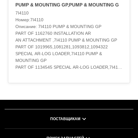
PUMP & MOUNTING GP,PUMP & MOUNTING G
7I4110
Номер:7I4110
Описание: 7I4110 PUMP & MOUNTING GP
PART OF 1162760 INSTALLATION AR
AN ATTACHMENT ,7I4110 PUMP & MOUNTING GP
PART OF 1019965,1081281,1093812,1094322
SPECIAL AR-LOG LOADER,7I4110 PUMP &
MOUNTING GP
PART OF 1134545 SPECIAL AR-LOG LOADER,7I4110
PUMP & MOUNTING GP
PART OF 1141595 SPECIAL AR-LOG LOADER,7I4110
PUMP & MOUNTING GP
QUICK COUPLER
PART OF 1162767 INSTALLATION AR
AN ATTACHMENT
Категория:HYDRAULIC SYSTEM..
ПОСТАВЩИКАМ