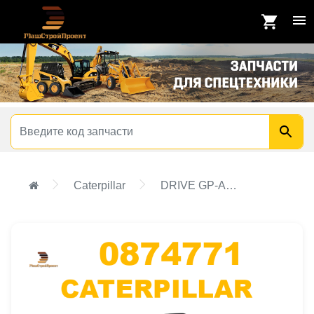
Caterpillar
DRIVE GP-ACCESSORY,DRIVE GP-AUXILIARY PUMP,DRIVE GP-PUMP