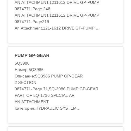
AN ATTACHMENT,1211612 DRIVE GP-PUMP
0874771-Page 248
AN ATTACHMENT,1211612 DRIVE GP-PUMP
0874771-Page219
An Attachment,121-1612 DRIVE GP-PUMP
S/N 1YS1-UP
FOR AUXILIARY PUMPS
AN ATTACHMENT,121-1612 DRIVE GP-PUMP
S/N 2JR1-UP
PUMP GP-GEAR
FOR AUXILIARY PUMPS
5Q3986
AN ATTACHMENT
Номер:5Q3986
Категория:HYDRAULIC SYSTEM..
Описание:5Q3986 PUMP GP-GEAR
2 SECTION
0874771-Page 71,5Q-3986 PUMP GP-GEAR
PART OF 5Q-1736 SPECIAL AR
AN ATTACHMENT
Категория:HYDRAULIC SYSTEM..