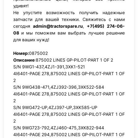
удивят!
Не упустите возможность получить надежные
запчасти для вашей техники. Свяжитесь с нами
сегодня
admin@tractorspare.ru
,
+7(495) 274-06-
08
и мы поможем вам выбрать лучшее решение
для ваших нужд!
Номер:
0875002
Описание
:875002 LINES GP-PILOT-PART 1 OF 2
S/N 9WG1-437,4ZJ1-391,3XK1-521
4I6401-PAGE 278,875002 LINES GP-PILOT-PART 1 OF
2
S/N 9WG438-471,4ZJ392-396,3XK522-584
4I6401-PAGE 278,875002 LINES GP-PILOT-PART 1 OF
2
S/N 9WG472-UP,4ZJ397-UP,3XK585-UP
4I6401-PAGE 278,875002 LINES GP-PILOT-PART 1 OF
2
S/N 9WG723-792,4ZJ460-475,3XK822-944
4I6401-PAGE 294,875002 LINES GP-PILOT-PART 1 OF