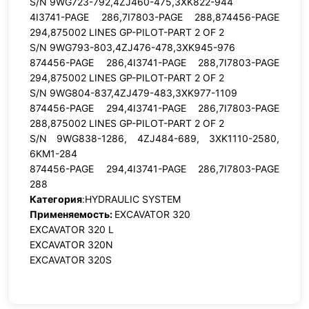
S/N 9WG723-792,4ZJ460-475,3XK822-944
4I3741-PAGE 286,7I7803-PAGE 288,874456-PAGE
294,875002 LINES GP-PILOT-PART 2 OF 2
S/N 9WG793-803,4ZJ476-478,3XK945-976
874456-PAGE 286,4I3741-PAGE 288,7I7803-PAGE
294,875002 LINES GP-PILOT-PART 2 OF 2
S/N 9WG804-837,4ZJ479-483,3XK977-1109
874456-PAGE 294,4I3741-PAGE 286,7I7803-PAGE
288,875002 LINES GP-PILOT-PART 2 OF 2
S/N 9WG838-1286, 4ZJ484-689, 3XK1110-2580,
6KM1-284
874456-PAGE 294,4I3741-PAGE 286,7I7803-PAGE
288
Категория
:HYDRAULIC SYSTEM
Применяемость:
EXCAVATOR 320
EXCAVATOR 320 L
EXCAVATOR 320N
EXCAVATOR 320S