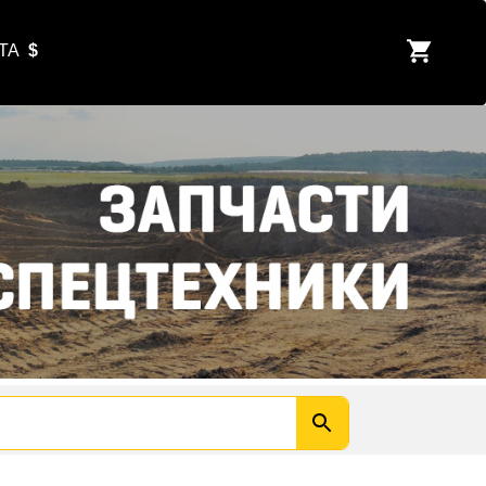
ЮТА
$