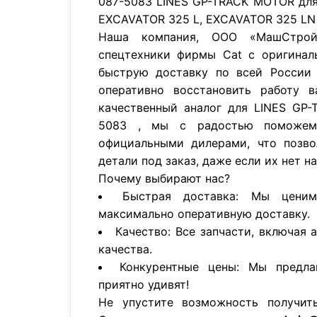
087-5083 LINES GP-TRACK MOTOR для
EXCAVATOR 325 L, EXCAVATOR 325 LN 
Наша компания, ООО «МашСтройП
спецтехники фирмы Cat с оригинал
быструю доставку по всей России 
оперативно восстановить работу в
качественный аналог для LINES GP
5083 , мы с радостью поможем
официальными дилерами, что позво
детали под заказ, даже если их нет н
Почему выбирают нас?
Быстрая доставка: Мы цени
максимально оперативную доставку.
Качество: Все запчасти, включая 
качества.
Конкурентные цены: Мы предла
приятно удивят!
Не упустите возможность получит