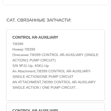
CAT. СВЯЗАННЫЕ ЗАПЧАСТИ:
CONTROL AR-AUXILIARY
7I8399
Номер:7I8399
Описание:7I8399 CONTROL AR-AUXILIARY (SINGLE
ACTION/1 PUMP CIRCUIT)
S/N 9PJ1-Up, 6SK1-Up
An Attachment,7I8399 CONTROL AR-AUXILIARY-
SINGLE ACTION/ONE PUMP CIRCUIT
AN ATTACHMENT,7I8399 CONTROL AR-AUXILIARY
SINGLE ACTION / ONE PUMP CIRCUIT
AN ATTACHMENT,7I8399 CONTROL AR-AUXILIARY
Single Action / 1 Pump Circuit
An Attachment,7I-8399 CONTROL AR-AUXILIARY
S/N 2ZM1-UP; 5YM1-UP
CONTROL AR-AUXILIARY