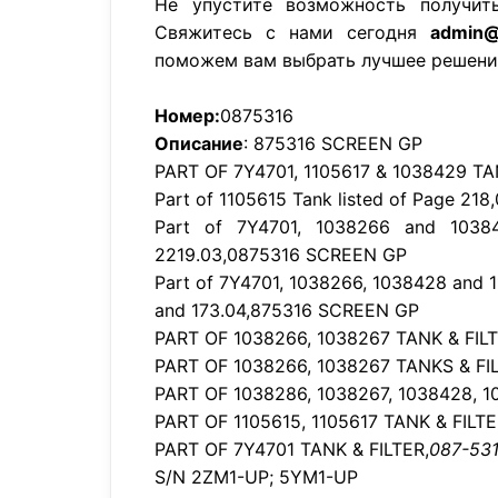
Не упустите возможность получит
Свяжитесь с нами сегодня
admin@
поможем вам выбрать лучшее решени
Номер:
0875316
Описание
: 875316 SCREEN GP
PART OF 7Y4701, 1105617 & 1038429 T
Part of 1105615 Tank listed of Page 2
Part of 7Y4701, 1038266 and 10384
2219.03,0875316 SCREEN GP
Part of 7Y4701, 1038266, 1038428 and 1
and 173.04,875316 SCREEN GP
PART OF 1038266, 1038267 TANK & FIL
PART OF 1038266, 1038267 TANKS & F
PART OF 1038286, 1038267, 1038428, 
PART OF 1105615, 1105617 TANK & FIL
PART OF 7Y4701 TANK & FILTER,
087-53
S/N 2ZM1-UP; 5YM1-UP