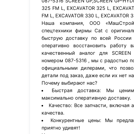
087-5316 SCREEN GP,SCREEN GP-HYD
325 FM L, EXCAVATOR 325 L, EXCAVA
FM L, EXCAVATOR 330 L, EXCAVATOR 3
Наша компания, ООО «МашСтройП
спецтехники фирмы Cat с оригинал
быструю доставку по всей России 
оперативно восстановить работу в
качественный аналог для SCREEN
номером 087-5316 , мы с радостью 
официальными дилерами, что позво
детали под заказ, даже если их нет н
Почему выбирают нас?
Быстрая доставка: Мы цени
максимально оперативную доставку.
Качество: Все запчасти, включая 
качества.
Конкурентные цены: Мы предла
приятно удивят!