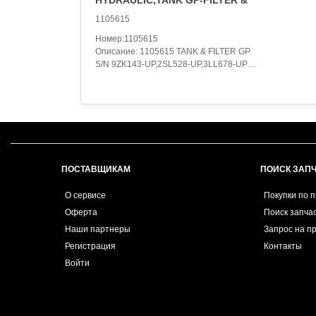
HYDRAULIC,TANK GP-FILTER &
1105615
Номер:1105615
Описание: 1105615 TANK & FILTER GP
S/N 9ZK143-UP,2SL528-UP,3LL678-UP
4I3741-PAGE 276 & 1143078-PAGE 179.09
PART OF 1105614 TANK & FILTER ,1105615 TANK &
FILTER GP-HYDRAULIC
CAPACITY 310LITER
S/N 8RL00289-Up, 9ML00220-Up
Part of 1105613 Tank listed on Page 217
0875316-Page 220, 4I3741-Page 232,1105615 TANK &
FILTER GP-HYDRAULIC
ПОСТАВЩИКАМ
ПОИСК ЗАП
CAPACITY 310LITER
S/N 8RL1-00288, 9ML1-00219
О сервисе
Покупки по 
Part of 1105613 Tank listed on Page 217
Оферта
Поиск запча
0875316-Page 220, 4I3741-Page 232,1105615 TANK &
Наши партнеры
FILTER GP-PART 1 OF 2
Запрос на п
4I3741-PAGE 189
Регистрация
Контакты
PART OF 1105614 TANK & FILTER,1105615 TANK &
Войти
FILTER GP-PART 2 OF 2
875316-PAGE 272
PART OF 1105614 TANK & FILTER,1105615 TANK G..