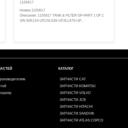
1105617
Номер:1105617
Описание: 1105617 TANK & FILTER GP-PART 1 OF 2
S/N 9ZK143-UP,2SL528-UP,3LL678-UP
4I3741-PAGE 276
PART OF 1105614 TANK & FILTER , 1105617 TANK &
FILTER GP-PART 2 OF 2
S/N 9ZK143-UP,2SL528-UP,3LL678-UP
875316-PAGE 182
PART OF 1105614 TANK & FILTER ,1105617 TANK &
FILTER GP
4I3741-PAGE 189, 875316-PAGE 272
PART OF 1105614 TANK & FILTER,110-5617 TANK &
ЧАСТЕЙ
КАТАЛОГ
FILTER GP-HYDRAULIC
S/N 2ZM1-UP; 5YM1-UP
производителям
ЗАПЧАСТИ CAT
PART OF 110-5614 TANK & FILTER GP-HYDRAULIC
стей
ЗАПЧАСТИ KOMATSU
Категория:HYDRAULIC SYSTEM..
роценку
ЗАПЧАСТИ VOLVO
ЗАПЧАСТИ JCB
ЗАПЧАСТИ HITACHI
ЗАПЧАСТИ SANDVIK
ЗАПЧАСТИ ATLAS COPCO