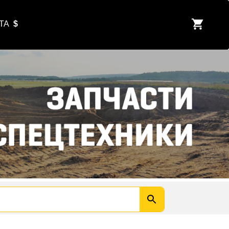
ЮТА
$