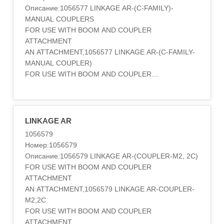
Описание:1056577 LINKAGE AR-(C-FAMILY)-
MANUAL COUPLERS
FOR USE WITH BOOM AND COUPLER
ATTACHMENT
AN ATTACHMENT,1056577 LINKAGE AR-(C-FAMILY-
MANUAL COUPLER)
FOR USE WITH BOOM AND COUPLER
ATTACHMENT
AN ATTACHMENT,1056577 LINKAGE AR
TYPE 1
MANUALLY OPERATED QUICK COUPLER, C-FAMILY.
LINKAGE AR
3.2M (10.5FT) STICK
1056579
AN ATTACHMENT,1056577 LINKAGE AR
Номер:1056579
TYPE 2
Описание:1056579 LINKAGE AR-(COUPLER-M2, 2C)
MANUALLY OPERATED QUICK COUPLER, C-FAMILY.
FOR USE WITH BOOM AND COUPLER
3.2M (10.5FT) STICK
ATTACHMENT
AN ATTACHMENT,105-6577 LINKAGE AR
AN ATTACHMENT,1056579 LINKAGE AR-COUPLER-
S/N 2ZM1-UP; 5YM1-UP
M2,2C
3.2M (10.5FT) STICK. MANUALLY OPERATED QUICK
FOR USE WITH BOOM AND COUPLER
COUPLER, C-FAMILY
ATTACHMENT