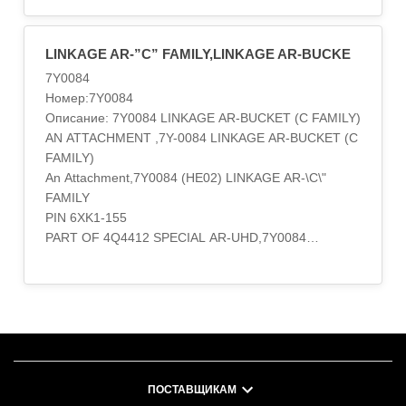
LINKAGE AR-”C” FAMILY,LINKAGE AR-BUCKE
7Y0084
Номер:7Y0084
Описание: 7Y0084 LINKAGE AR-BUCKET (C FAMILY)
AN ATTACHMENT ,7Y-0084 LINKAGE AR-BUCKET (C
FAMILY)
An Attachment,7Y0084 (HE02) LINKAGE AR-\C\"
FAMILY
PIN 6XK1-155
PART OF 4Q4412 SPECIAL AR-UHD,7Y0084
LINKAGE AR-BUCKET (C FAMILY)
AN ATTACHMENT,7Y0084 LINKAGE AR-BUCKET (C
FAMILY)
An Attachment,7Y0084 LINKAGE AR-BUCKET
FOR USE WITH C FAMILY BUCKETS
AN ATTACHMENT,7Y0084 LINKAGE AR-BUCKET
FOR USE WITH C FAMILY STICK & BUCKET
ПОСТАВЩИКАМ
AN ATTACHMENT,7Y0084 LINKAGE AR-BUCKET