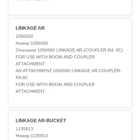
AN ATTACHMENT
AN ATTACHMENT,1056579 LINKAGE AR
Категория:IMPLEMENTS..
TYPE 1
MANUALLY OPERATED QUICK COUPLER, C-FAMILY.
3.2M (10.5FT) STICK
LINKAGE AR
AN ATTACHMENT,1056579 LINKAGE AR
1056580
TYPE 2
Номер:1056580
MANUALLY OPERATED QUICK COUPLER, C-FAMILY.
Описание:1056580 LINKAGE AR-(COUPLER-R4, 8C)
3.2M (10.5FT) STICK
FOR USE WITH BOOM AND COUPLER
AN ATTACHMENT
ATTACHMENT
Категория:IMPLEMENTS..
AN ATTACHMENT,1056580 LINKAGE AR-COUPLER-
R4,8C
FOR USE WITH BOOM AND COUPLER
ATTACHMENT
AN ATTACHMENT,105-6580 LINKAGE AR
S/N 2ZM1-UP; 5YM1-UP
COUPLER-R4,8C
FOR USE WITH , BOOM AND COUPLER
LINKAGE AR-BUCKET
ATTACHMENT
1135813
AN ATTACHMENT
Номер:1135813
Категория:IMPLEMENTS..