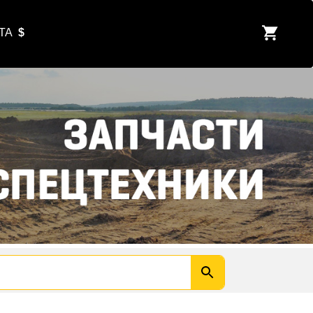
ЮТА
$