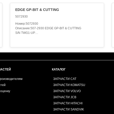
EDGE GP-BIT & CUTTING
5072930
Номер:5072930
Описание:507-2930 EDGE GP-BIT & CUTTING
S/N TWG1-UP
UTILITY
FOR USE WITH SEMI-UNIVERSAL BLADE
FIELD INSTALLATION
Категория:WORK TOOLS..
ЧАСТЕЙ
КАТАЛОГ
производителям
ЗАПЧАСТИ CAT
стей
ЗАПЧАСТИ KOMATSU
роценку
ЗАПЧАСТИ VOLVO
ЗАПЧАСТИ JCB
ЗАПЧАСТИ HITACHI
ЗАПЧАСТИ SANDVIK