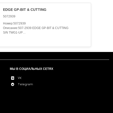
EDGE GP-BIT & CUTTING
5072939
Номер:5072939
Описание:507-2939 EDGE GP-BIT & CUTTING
S/N TWG1-UP
UTILITY
FOR USE WITH UNIVERSAL BLADE
FIELD INSTALLATION
Категория:WORK TOOLS..
МЫ В СОЦИАЛЬНЫХ СЕТЯХ
VK
Telegram