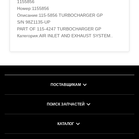
1155856
TURBOCHARGER GP
Номер:1155856
S/N 98Z3715-99999
Описание:115-5856 TURBOCHARGER GP
PART OF 100-6608 TURBOCHARGER GP,100-5865
S/N 98Z1135-UP
TURBOCHARGER GP
PART OF 115-4247 TURBOCHARGER GP
S/N 98Z415-2349
Категория:AIR INLET AND EXHAUST SYSTEM..
PART OF 100-6608 TURBOCHARGER GP,1005865
TURBOCHARGER GP*R
ENGINE S/N 4TF7148-UP
PART OF 1006608 TURBOCHARGER
FIELD REPLACEMENT FOR 4P4677-PAGE
56.01,1005865 TURBOCHARGER GROUP
EFFECTIVE WITH S..
ПОСТАВЩИКАМ
ПОИСК ЗАПЧАСТЕЙ
КАТАЛОГ