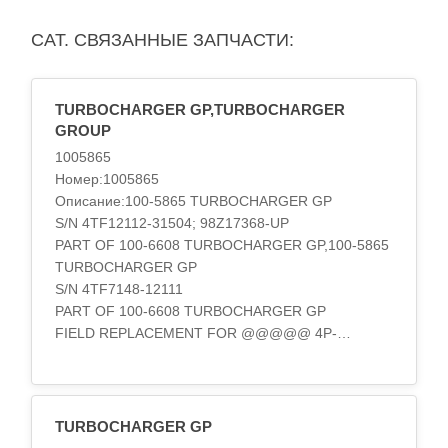
CAT. СВЯЗАННЫЕ ЗАПЧАСТИ:
TURBOCHARGER GP,TURBOCHARGER
GROUP
1005865
Номер:1005865
Описание:100-5865 TURBOCHARGER GP
S/N 4TF12112-31504; 98Z17368-UP
PART OF 100-6608 TURBOCHARGER GP,100-5865
TURBOCHARGER GP
S/N 4TF7148-12111
PART OF 100-6608 TURBOCHARGER GP
FIELD REPLACEMENT FOR @@@@@ 4P-
4677@@@@@
ALSO AN ATTACHMENT,100-5865
TURBOCHARGER GP
S/N 98Z2350-14397
TURBOCHARGER GP
PART OF 100-6608 TURBOCHARGER GP,100-5865