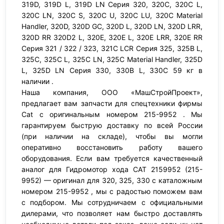
319D, 319D L, 319D LN Серия 320, 320C, 320C L,
320C LN, 320C S, 320C U, 320C LU, 320C Material
Handler, 320D, 320D GC, 320D L, 320D LN, 320D LRR,
320D RR 320D2 L, 320E, 320E L, 320E LRR, 320E RR
Серия 321 / 322 / 323, 321C LCR Серия 325, 325B L,
325C, 325C L, 325C LN, 325C Material Handler, 325D
L, 325D LN Серия 330, 330B L, 330C 59 кг в
наличии .
Наша компания, ООО «МашСтройПроект»,
предлагает вам запчасти для спецтехники фирмы
Cat с оригинальным номером 215-9952 . Мы
гарантируем быструю доставку по всей России
(при наличии на складе), чтобы вы могли
оперативно восстановить работу вашего
оборудования. Если вам требуется качественный
аналог для Гидромотор хода CAT 2159952 (215-
9952) — оригинал для 320, 325, 330 с каталожным
номером 215-9952 , мы с радостью поможем вам
с подбором. Мы сотрудничаем с официальными
дилерами, что позволяет нам быстро доставлять