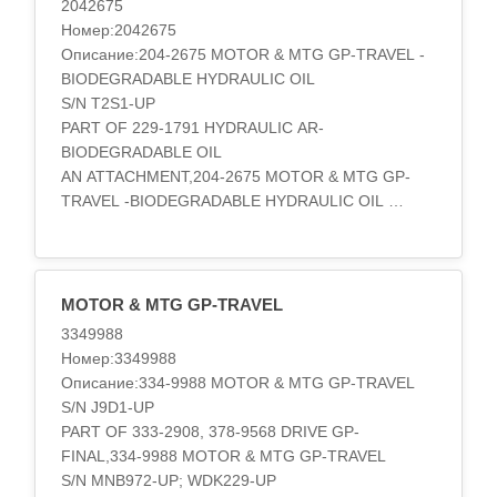
2042675
Type 1,204-2674 MOTOR & MTG GP-TRAVEL
Номер:2042675
S/N J9D1-UP
Описание:204-2675 MOTOR & MTG GP-TRAVEL -
PART OF 267-6877, 367-8289 DRIVE GP-FINAL
BIODEGRADABLE HYDRAULIC OIL
Type 2,204-2674 MOTOR & MTG GP-TRAVEL
S/N T2S1-UP
S/N JCL1-UP
PART OF 229-1791 HYDRAULIC AR-
PART OF 227-6115 FINAL DRIVE GP,204-2674
BIODEGRADABLE OIL
MOTOR & MTG GP-TRAVEL
AN ATTACHMENT,204-2675 MOTOR & MTG GP-
S/N KBE1-UP; DBH1-UP
TRAVEL -BIODEGRADABLE HYDRAULIC OIL
PART OF 227-6115, 267..
S/N TPM1-UP
PART OF 229-1791 HYDRAULIC AR-
BIODEGRADABLE OIL
AN ATTACHMENT,204-2675 MOTOR & MTG GP-
MOTOR & MTG GP-TRAVEL
TRAVEL -BIODEGRADABLE HYDRAULIC OIL
3349988
S/N BBL1-UP
Номер:3349988
PART OF 201-0192 DRIVE GP-FINAL
Описание:334-9988 MOTOR & MTG GP-TRAVEL
Type 2,204-2675 MOTOR & MTG GP-TRAVEL -
S/N J9D1-UP
BIODEGRADABLE HYDRAULIC OIL
PART OF 333-2908, 378-9568 DRIVE GP-
S/N BBL1-UP
FINAL,334-9988 MOTOR & MTG GP-TRAVEL
PART OF 201-0192 DRIVE GP-FINAL
S/N MNB972-UP; WDK229-UP
Type 3,204-2675 MOTOR & MTG GP-TRAVEL -