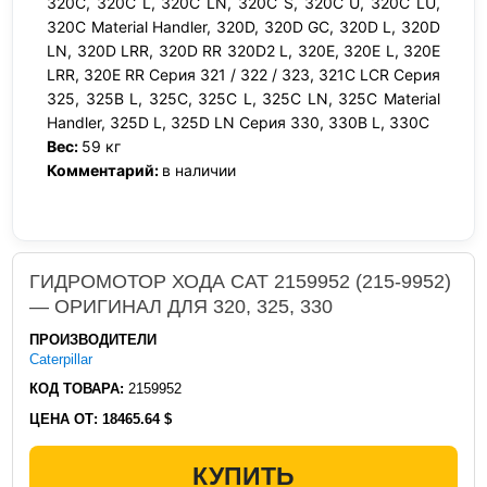
320C, 320C L, 320C LN, 320C S, 320C U, 320C LU,
320C Material Handler, 320D, 320D GC, 320D L, 320D
LN, 320D LRR, 320D RR 320D2 L, 320E, 320E L, 320E
LRR, 320E RR Серия 321 / 322 / 323, 321C LCR Серия
325, 325B L, 325C, 325C L, 325C LN, 325C Material
Handler, 325D L, 325D LN Серия 330, 330B L, 330C
Вес:
59 кг
Комментарий:
в наличии
ГИДРОМОТОР ХОДА CAT 2159952 (215-9952)
— ОРИГИНАЛ ДЛЯ 320, 325, 330
ПРОИЗВОДИТЕЛИ
Caterpillar
КОД ТОВАРА:
2159952
ЦЕНА ОТ:
18465.64 $
КУПИТЬ