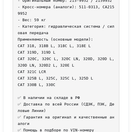
- Оригинальный номер: 215-9952 / 2159952

- Кросс-номера (аналоги): 511-0313, CA215
9952

- Вес: 59 кг

- Категория: гидравлическая система / сил
овая передача

Применяемость (основные модели):

CAT 318, 318B L, 318C L, 318E L

CAT 319D, 319D L

CAT 320C, 320C L, 320C LN, 320D, 320D L, 
320D LN, 320D2 L, 320E L

CAT 321C LCR

CAT 325B L, 325C, 325C L, 325D L

CAT 330B L, 330C

✅ В наличии на складе в РФ

✅ Доставка по всей России (СДЭК, ПЭК, Де
ловые Линии)

✅ Гарантия на оригинал и качественные ан
алоги

✅ Помощь в подборе по VIN-номеру
