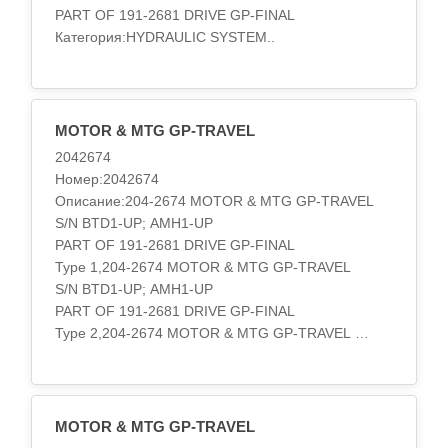
GP-TRAVEL
PART OF 191-2681 DRIVE GP-FINAL
S/N 1YS1-UP
Категория:HYDRAULIC SYSTEM..
PART OF 114-1331, 164-9765 DRIVE GP-FINAL
Type 3
ALSO AN ATTACHMENT,134-7130 MOTOR & MTG
GP-TRAVEL
MOTOR & MTG GP-TRAVEL
S/N 2JR1-..
2042674
Номер:2042674
Описание:204-2674 MOTOR & MTG GP-TRAVEL
S/N BTD1-UP; AMH1-UP
PART OF 191-2681 DRIVE GP-FINAL
Type 1,204-2674 MOTOR & MTG GP-TRAVEL
S/N BTD1-UP; AMH1-UP
PART OF 191-2681 DRIVE GP-FINAL
Type 2,204-2674 MOTOR & MTG GP-TRAVEL
S/N BTD199-UP; AMH319-UP
PART OF 227-6115 DRIVE GP-FINAL,204-2674
MOTOR & MTG GP-TRAVEL
S/N J9D1-UP
MOTOR & MTG GP-TRAVEL
PART OF 267-6877 DRIVE GP-FINAL