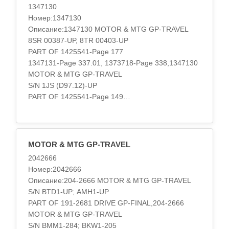
1347130
Номер:1347130
Описание:1347130 MOTOR & MTG GP-TRAVEL
8SR 00387-UP, 8TR 00403-UP
PART OF 1425541-Page 177
1347131-Page 337.01, 1373718-Page 338,1347130
MOTOR & MTG GP-TRAVEL
S/N 1JS (D97.12)-UP
PART OF 1425541-Page 149
1347131-Page 269.01, 1373718-Page 270,134-7130
MOTOR & MTG GP-TRAVEL
S/N 1YS1-UP
PART OF 114-1331, 164-9765 DRIVE GP-FINAL
MOTOR & MTG GP-TRAVEL
Type 1
2042666
ALSO AN ATTACHMENT,134-7130 MOTOR & MTG
Номер:2042666
GP-TRAVEL
Описание:204-2666 MOTOR & MTG GP-TRAVEL
S/N 1YS1-UP
S/N BTD1-UP; AMH1-UP
PART OF 114-1331, 164-9765 DRIVE GP-FINAL
PART OF 191-2681 DRIVE GP-FINAL,204-2666
Type 2
MOTOR & MTG GP-TRAVEL
ALSO AN ATTACHMENT,134-7130 MOTOR & MTG
S/N BMM1-284; BKW1-205