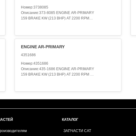
Номер:3738085
Описание:373-8085 ENGINE AR-PRIMARY
159 BRAKE KW (213 BHP) AT 2200 RPM
Категория:ENGINE ARRANGEMENT..
ENGINE AR-PRIMARY
4351686
Номер:4351686
Описание:435-1686 ENGINE AR-PRIMARY
159 BRAKE KW (213 BHP) AT 2200 RPM
FIELD REPLACEMENT FOR @@@@@272-
4908@@@@@
Категория:ENGINE ARRANGEMENT..
ЧАСТЕЙ
КАТАЛОГ
производителям
ЗАПЧАСТИ CAT