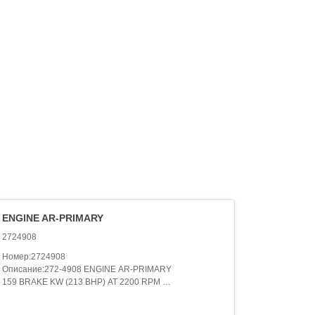
ENGINE AR-PRIMARY
2724908
Номер:2724908
Описание:272-4908 ENGINE AR-PRIMARY
159 BRAKE KW (213 BHP) AT 2200 RPM
FIELD REPLACEMENT ORDER 435-1686 ENGINE AR-
PRIMARY