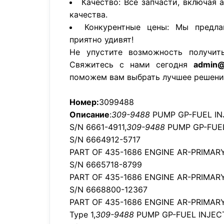
Качество: Все запчасти, включая 
качества.
Конкурентные цены: Мы предла
приятно удивят!
Не упустите возможность получит
Свяжитесь с нами сегодня
admin@
поможем вам выбрать лучшее решени
Номер:
3099488
Описание
:
309-9488
PUMP GP-FUEL IN
S/N 6661-4911,
309-9488
PUMP GP-FUEL
S/N 6664912-5717
PART OF 435-1686 ENGINE AR-PRIMARY
S/N 6665718-8799
PART OF 435-1686 ENGINE AR-PRIMARY
S/N 6668800-12367
PART OF 435-1686 ENGINE AR-PRIMAR
Type 1,
309-9488
PUMP GP-FUEL INJEC