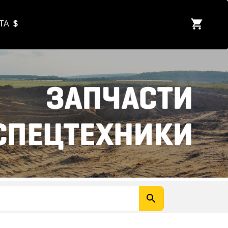
ЮТА
$