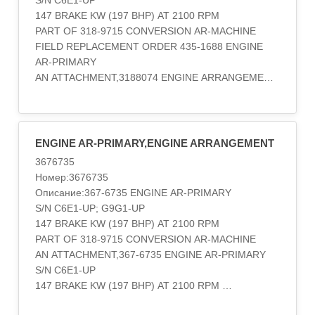
S/N C6E1-UP
147 BRAKE KW (197 BHP) AT 1800 RPM.
147 BRAKE KW (197 BHP) AT 2100 RPM
TURBOCHARGED
PART OF 318-9715 CONVERSION AR-MACHINE
PART OF 237-7545 GENERAL AR
FIELD REPLACEMENT ORDER 435-1688 ENGINE
FIELD REPLACEMENT ORDER 435-1668 ENGINE
AR-PRIMARY
AR-PRIMARY,242-1382 ENGINE AR-PRIMARY
AN ATTACHMENT,3188074 ENGINE ARRANGEMENT-
S/N C6E1-UP; G9G1-UP
PART 1 OF 2
147 BRAKE KW (1..
EFFECTIVE WITH SERIAL No. MCC1-407
PART OF 3189715-Page 4
AN ATTACHMENT,3188074 ENGINE ARRANGEMENT-
ENGINE AR-PRIMARY,ENGINE ARRANGEMENT
PART 2 OF 2
3676735
EFFECTIVE WITH SERIAL No. MCC1-407
Номер:3676735
PART OF 3189715-Page 4
Описание:367-6735 ENGINE AR-PRIMARY
AN ATTACHMENT
S/N C6E1-UP; G9G1-UP
Категория:ENGINE ARRANGEMENT..
147 BRAKE KW (197 BHP) AT 2100 RPM
PART OF 318-9715 CONVERSION AR-MACHINE
AN ATTACHMENT,367-6735 ENGINE AR-PRIMARY
S/N C6E1-UP
147 BRAKE KW (197 BHP) AT 2100 RPM
PART OF 318-9715 CONVERSION AR-MACHINE