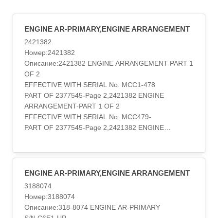
ENGINE AR-PRIMARY,ENGINE ARRANGEMENT
2421382
Номер:2421382
Описание:2421382 ENGINE ARRANGEMENT-PART 1
OF 2
EFFECTIVE WITH SERIAL No. MCC1-478
PART OF 2377545-Page 2,2421382 ENGINE
ARRANGEMENT-PART 1 OF 2
EFFECTIVE WITH SERIAL No. MCC479-
PART OF 2377545-Page 2,2421382 ENGINE
ARRANGEMENT-PART 2 OF 2
EFFECTIVE WITH SERIAL No. MCC1-478
PART OF 2377545-Page 2,2421382 ENGINE
ARRANGEMENT-PART 2 OF 2
ENGINE AR-PRIMARY,ENGINE ARRANGEMENT
EFFECTIVE WITH SERIAL No. MCC479-
3188074
PART OF 2377545-Page 2,242-1382 ENGINE AR-
Номер:3188074
PRIMARY
Описание:318-8074 ENGINE AR-PRIMARY
S/N C6E1-UP; G9G1-UP