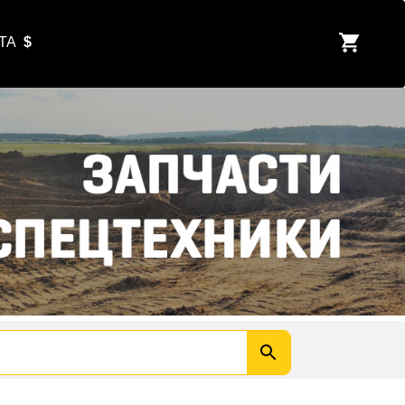
ЮТА
$