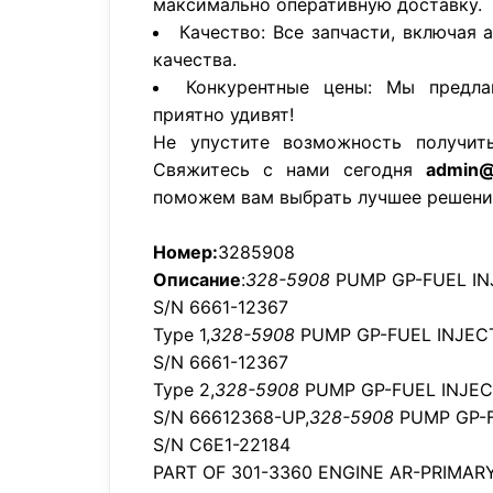
максимально оперативную доставку.
Качество: Все запчасти, включая 
качества.
Конкурентные цены: Мы предла
приятно удивят!
Не упустите возможность получит
Свяжитесь с нами сегодня
admin@
поможем вам выбрать лучшее решени
Номер:
3285908
Описание
:
328-5908
PUMP GP-FUEL IN
S/N 6661-12367
Type 1,
328-5908
PUMP GP-FUEL INJEC
S/N 6661-12367
Type 2,
328-5908
PUMP GP-FUEL INJEC
S/N 66612368-UP,
328-5908
PUMP GP-F
S/N C6E1-22184
PART OF 301-3360 ENGINE AR-PRIMAR