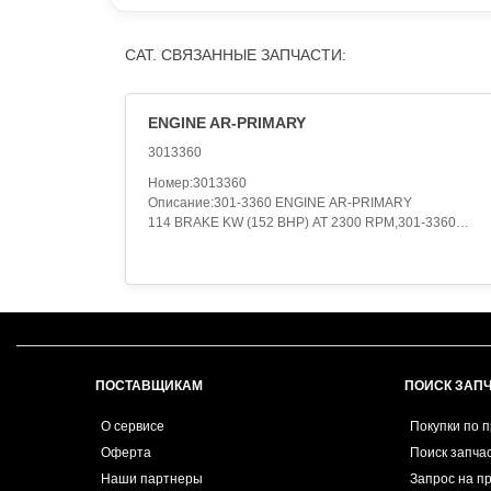
CAT. СВЯЗАННЫЕ ЗАПЧАСТИ:
ENGINE AR-PRIMARY
3013360
Номер:3013360
Описание:301-3360 ENGINE AR-PRIMARY
114 BRAKE KW (152 BHP) AT 2300 RPM,301-3360
ENGINE AR-PRIMARY
S/N C6E1-UP
114 BRAKE KW (152 BHP) AT 2300 RPM
PART OF 301-9746 ENGINE AR
AN ATTACHMENT,301-3360 ENGINE AR-PRIMARY
S/N C6E661-UP
114 BRAKE KW (152 BHP) AT 2300 RPM
PART OF 359-0314 CONVERSION AR-MACHINE
ПОСТАВЩИКАМ
ПОИСК ЗАП
AN ATTACHMENT
Категория:ENGINE ARRANGEMENT..
О сервисе
Покупки по 
Оферта
Поиск запча
Наши партнеры
Запрос на п