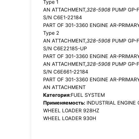
Type 1
AN ATTACHMENT,
328-5908
PUMP GP-F
S/N C6E1-22184
PART OF 301-3360 ENGINE AR-PRIMAR
Type 2
AN ATTACHMENT,
328-5908
PUMP GP-F
S/N C6E22185-UP
PART OF 301-3360 ENGINE AR-PRIMAR
AN ATTACHMENT,
328-5908
PUMP GP-F
S/N C6E661-22184
PART OF 301-3360 ENGINE AR-PRIMAR
AN ATTACHMENT
Категория
:FUEL SYSTEM
Применяемость:
INDUSTRIAL ENGINE 
WHEEL LOADER 928HZ
WHEEL LOADER 930H