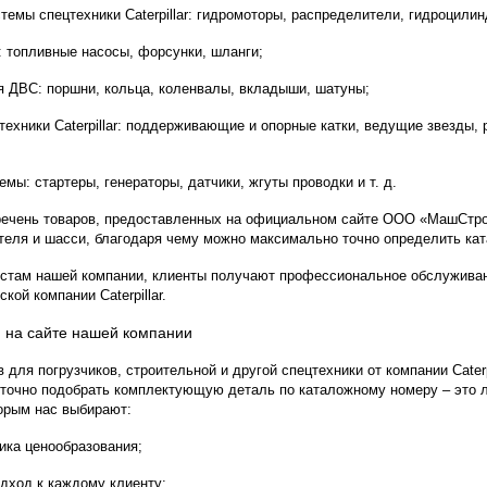
темы спецтехники Caterpillar: гидромоторы, распределители, гидроцили
 топливные насосы, форсунки, шланги;
 ДВС: поршни, кольца, коленвалы, вкладыши, шатуны;
техники Caterpillar: поддерживающие и опорные катки, ведущие звезды, 
емы: стартеры, генераторы, датчики, жгуты проводки и т. д.
ечень товаров, предоставленных на официальном сайте ООО «МашСтро
теля и шасси, благодаря чему можно максимально точно определить ка
стам нашей компании, клиенты получают профессиональное обслуживан
кой компании Caterpillar.
 на сайте нашей компании
 для погрузчиков, строительной и другой спецтехники от компании Cater
точно подобрать комплектующую деталь по каталожному номеру – это 
торым нас выбирают:
ика ценообразования;
дход к каждому клиенту;