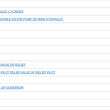
AULIC CYLINDER
DOUBLE-PISTON,PUMP GP-MAIN HYDRAULIC
VALVE GP-RELIEF
-PILOT RELIEF,VALVE GP-RELIEF PILOT
R GP-GOVERNOR