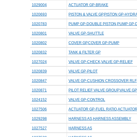
1029004
ACTUATOR GP-BRAKE
1020693
PISTON & VALVE GP,PISTON GP-HYDR
1020783
PUMP GP-DOUBLE PISTON,PUMP GP-
1020801
VALVE GP-SHUTTLE
1020802
COVER GP,COVER GP-PUMP
1020832
TANK & FILTER GP
1027024
VALVE GP-CHECK,VALVE GP-RELIEF
1020839
VALVE GP-PILOT
1020847
VALVE GP-CUSHION CROSSOVER RLF,
1020871
PILOT RELIEF VALVE GROUP,VALVE GP
1024152
VALVE GP-CONTROL
1027506
ACTUATOR GP-FUEL RATIO,ACTUATO
1029298
HARNESS AS,HARNESS ASSEMBLY
1027527
HARNESS AS