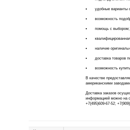
•
удобные варианты о
•
возможность подобр
•
помощь с выбором;
•
квалифицированная
•
наличие оригинально
•
доставка товаров п
•
возможность купить
В качестве предоставля
американскими заводам
Доставка заказов осуще
информацией можно на о
+7(495)609-67-52; +7(909