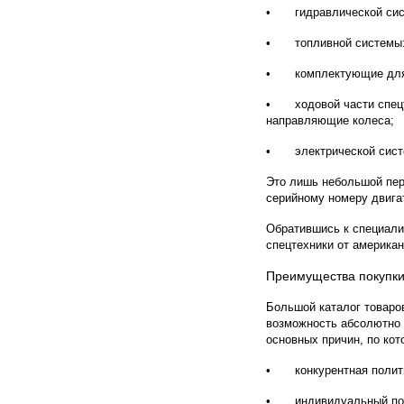
•
гидравлической сис
•
топливной системы:
•
комплектующие для
•
ходовой части спец
направляющие колеса;
•
электрической сист
Это лишь небольшой пер
серийному номеру двига
Обратившись к специали
спецтехники от американс
Преимущества покупки
Большой каталог товаров
возможность абсолютно 
основных причин, по ко
•
конкурентная полит
•
индивидуальный по