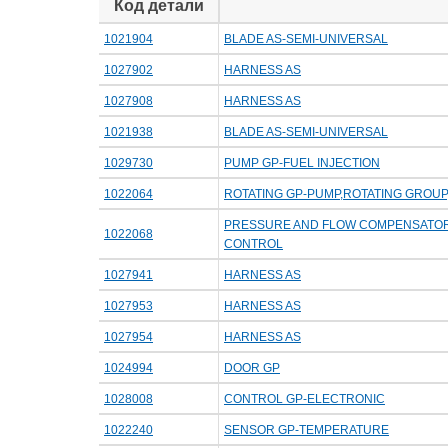
Код детали
1021904
BLADE AS-SEMI-UNIVERSAL
1027902
HARNESS AS
1027908
HARNESS AS
1021938
BLADE AS-SEMI-UNIVERSAL
1029730
PUMP GP-FUEL INJECTION
1022064
ROTATING GP-PUMP,ROTATING GROU
PRESSURE AND FLOW COMPENSATOR 
1022068
CONTROL
1027941
HARNESS AS
1027953
HARNESS AS
1027954
HARNESS AS
1024994
DOOR GP
1028008
CONTROL GP-ELECTRONIC
1022240
SENSOR GP-TEMPERATURE