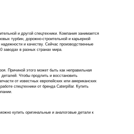
оительной и другой спецтехники. Компания занимается
зовых турбин, дорожно-строительной и карьерной
 надежности и качеству. Сейчас производственные
10 заводах в разных странах мира.
роя. Причиной этого может быть как неправильная
 деталей. Чтобы продлить и восстановить
апчасти от известных европейских или американских
боте спецтехники от бренда Caterpillar. Купить
мпании.
 можно купить оригинальные и аналоговые детали к