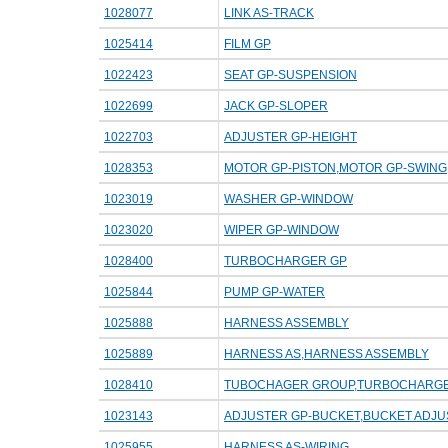
1028077
LINK AS-TRACK
1025414
FILM GP
1022423
SEAT GP-SUSPENSION
1022699
JACK GP-SLOPER
1022703
ADJUSTER GP-HEIGHT
1028353
MOTOR GP-PISTON,MOTOR GP-SWING
1023019
WASHER GP-WINDOW
1023020
WIPER GP-WINDOW
1028400
TURBOCHARGER GP
1025844
PUMP GP-WATER
1025888
HARNESS ASSEMBLY
1025889
HARNESS AS,HARNESS ASSEMBLY
1028410
TUBOCHAGER GROUP,TURBOCHARGE
1023143
ADJUSTER GP-BUCKET,BUCKET ADJ
1025955
HARNESS AS-WIRING