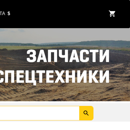
ЮТА
$