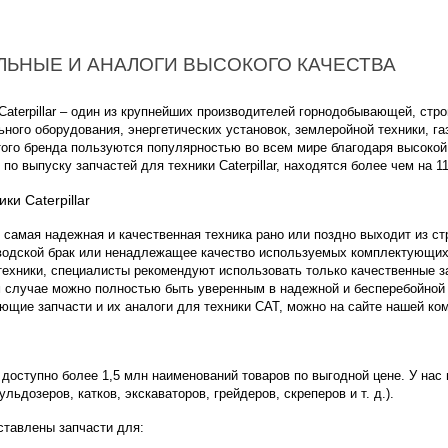
ЛЬНЫЕ И АНАЛОГИ ВЫСОКОГО КАЧЕСТВА
aterpillar – один из крупнейших производителей горнодобывающей, стр
ного оборудования, энергетических установок, землеройной техники, га
этого бренда пользуются популярностью во всем мире благодаря высокой
 по выпуску запчастей для техники Caterpillar, находятся более чем на 1
ки Caterpillar
 самая надежная и качественная техника рано или поздно выходит из ст
аводской брак или ненадлежащее качество используемых комплектующих
техники, специалисты рекомендуют использовать только качественные з
 случае можно полностью быть уверенным в надежной и бесперебойной ра
ющие запчасти и их аналоги для техники САТ, можно на сайте нашей ко
доступно более 1,5 млн наименований товаров по выгодной цене. У нас
бульдозеров, катков, экскаваторов, грейдеров, скреперов и т. д.).
ставлены запчасти для: