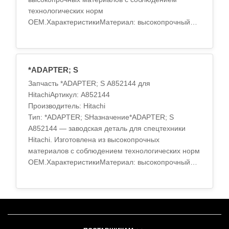
технологических норм
OEM.ХарактеристикиМатериал: высокопрочный
сплавТермообработка: стандарт OEMТочность
обработки: по спецификации заводаПри..
*ADAPTER; S
Запчасть *ADAPTER; S A852144 для
HitachiАртикул: A852144
Производитель: Hitachi
Тип: *ADAPTER; SНазначение*ADAPTER; S
A852144 — заводская деталь для спецтехники
Hitachi. Изготовлена из высокопрочных
материалов с соблюдением технологических норм
OEM.ХарактеристикиМатериал: высокопрочный
сплавТермообработка: стандарт OEMТочность
обработки: по с..