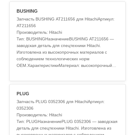
BUSHING
Запчасть BUSHING AT211656 для HitachiАртикул:
AT211656
Производитель: Hitachi
Тип: BUSHINGНазначениеBUSHING AT211656 —
заводская деталь для спецтехники Hitachi.
Изготовлена из высокопрочных материалов с
соблюдением технологических норм
OEM.ХарактеристикиМатериал: высокопрочный
сплавТермообработка: стандарт OEMТочность
обработки: по спецификац..
PLUG
Запчасть PLUG 0352306 для HitachiАртикул:
0352306
Производитель: Hitachi
Тип: PLUGНазначениеPLUG 0352306 — заводская
деталь для спецтехники Hitachi. Изготовлена из
высокопрочных материалов с соблюдением