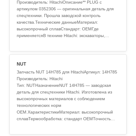
Производитель: HitachiОписание** PLUG с
артикулом 0352306 — оригинальная деталь для
спецтехники. Прошла заводской контроль
качества.Технические данныеМатериал:
высокопрочный сплавСтандарт: OEMГде
применяетсяВ технике Hitachi: экскаваторы,
погрузчики, бульдозеры.П..
NUT
Запчасть NUT 14H785 для HitachiАртикул: 14H785
Производитель: Hitachi
Тип: NUTНазначениеNUT 14H785 — заводская
деталь для спецтехники Hitachi. Изготовлена из
высокопрочных материалов с соблюдением
технологических норм
OEM.ХарактеристикиМатериал: высокопрочный
сплавТермообработка: стандарт OEMТочность
обработки: по спецификации заводаПрименени..