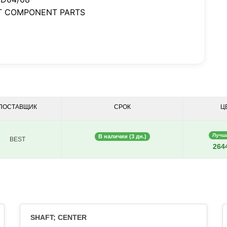
T COMPONENT PARTS
ПОСТАВЩИК
СРОК
Ц
Лучш
В наличии (3 дн.)
BEST
2644
SHAFT; CENTER