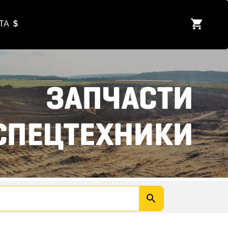
ЮТА
$