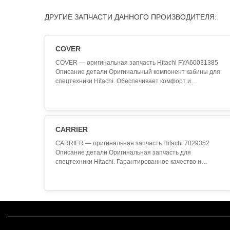
ДРУГИЕ ЗАПЧАСТИ ДАННОГО ПРОИЗВОДИТЕЛЯ:
COVER
COVER — оригинальная запчасть Hitachi FYA60031385
Описание детали Оригинальный компонент кабины для
спецтехники Hitachi. Обеспечивает комфорт и
безопасность оператора. Изготовлен из
высококачественных материалов. Технические
характеристики Производитель: Hitachi Артикул (SKU):
FYA60031385 Наименование: COVER Категория: Кабина
и компоненты Примене..
CARRIER
CARRIER — оригинальная запчасть Hitachi 7029352
Описание детали Оригинальная запчасть для
спецтехники Hitachi. Гарантированное качество и
совместимость. Произведена согласно заводским
стандартам. Технические характеристики
Производитель: Hitachi Артикул (SKU): 7029352
Наименование: CARRIER Категория: Запчасти Hitachi
Применение Данная запчасть пр..