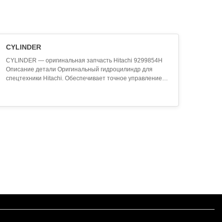
CYLINDER
CYLINDER — оригинальная запчасть Hitachi 9299854H
Описание детали Оригинальный гидроцилиндр для
спецтехники Hitachi. Обеспечивает точное управление
рабочим оборудованием экскаватора. Изготовлен из
высокопрочных материалов. Технические
характеристики Производитель: Hitachi Артикул (SKU):
9299854H Наименование: CYLINDER Категория:
Гидроцилиндры При..