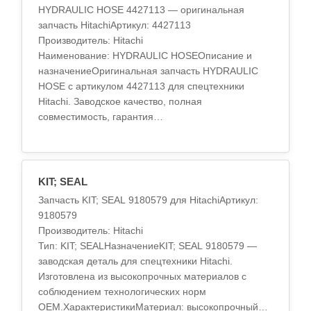
HYDRAULIC HOSE 4427113 — оригинальная
запчасть HitachiАртикул: 4427113
Производитель: Hitachi
Наименование: HYDRAULIC HOSEОписание и
назначениеОригинальная запчасть HYDRAULIC
HOSE с артикулом 4427113 для спецтехники
Hitachi. Заводское качество, полная
совместимость, гарантия
производителя.Технические
характеристикиМатериал: высокопрочный спла..
KIT; SEAL
Запчасть KIT; SEAL 9180579 для HitachiАртикул:
9180579
Производитель: Hitachi
Тип: KIT; SEALНазначениеKIT; SEAL 9180579 —
заводская деталь для спецтехники Hitachi.
Изготовлена из высокопрочных материалов с
соблюдением технологических норм
OEM.ХарактеристикиМатериал: высокопрочный