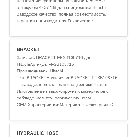
назначениеОригинальная запчасть HOSE с
артикулом 4437738 для спецтехники Hitachi.
Заводское качество, полная совместимость,
гарантия производителя.Технические
характеристикиМатериал: высокопрочный
сплавТермообработка: стандарт OEMД..
BRACKET
Запчасть BRACKET FFSB108716 для
HitachiАртикул: FFSB108716
Производитель: Hitachi
Тип: BRACKETНазначениеBRACKET FFSB108716
— заводская деталь для спецтехники Hitachi.
Изготовлена из высокопрочных материалов с
соблюдением технологических норм
OEM.ХарактеристикиМатериал: высокопрочный
сплавТермообработка: стандарт OEMТочность
обработки: по спец..
HYDRAULIC HOSE