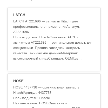
LATCH
LATCH AT221696 — запчасть Hitachi для
профессионального примененияАртикул:
AT221696
Производитель: HitachiОписаниеLATCH с
артикулом AT221696 — оригинальная деталь для
спецтехники. Прошла заводской контроль
качества.Технические данныеМатериал:
высокопрочный сплавСтандарт: OEMГде
применяетсяВ технике Hitachi: экскаваторы,
погрузчики, бульдозеры.По..
HOSE
HOSE 4437738 — оригинальная запчасть
HitachiАртикул: 4437738
Производитель: Hitachi
Наименование: HOSEОписание и