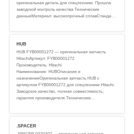
оригинальная деталь для спецтехники. Прошла
заводской контроль качества.Технические
данныеМатериал: высокопрочный сплавСтандарт:
OEMГде применяетсяВ технике Hitachi..
HUB
HUB FYB00001272 — оригинальная запчасть
HitachiАртикул: FYB00001272
Производитель: Hitachi
Наименование: HUBОписание и
назначениеОригинальная запчасть HUB с
артикулом FYB00001272 для спецтехники Hitachi.
Заводское качество, полная совместимость,
гарантия производителя.Технические
характеристикиМатериал: высокопрочный
сплавТермообработка: стан..
.SPACER
.SPACER 0370407 — оригинальная запчасть