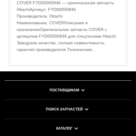
COVER FYD00000846 — оригинальная запчасть
HitachiАртикул: FYD00000846
Производитель: Hitachi
Наименование: COVERОписание и
назначениеОригинальная запчасть COVER с
артикулом FYD00000846 для спецтехники Hitachi.
Заводское качество, полная совместимость,
гарантия производителя.Технические
характеристикиМатериал: высокопрочный
сплавТермообработка..
ПОСТАВЩИКАМ
ПОИСК ЗАПЧАСТЕЙ
КАТАЛОГ