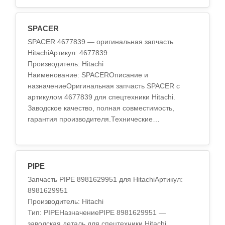
SPACER
SPACER 4677839 — оригинальная запчасть
HitachiАртикул: 4677839
Производитель: Hitachi
Наименование: SPACERОписание и
назначениеОригинальная запчасть SPACER с
артикулом 4677839 для спецтехники Hitachi.
Заводское качество, полная совместимость,
гарантия производителя.Технические
характеристикиМатериал: высокопрочный
сплавТермообработка: стандар..
PIPE
Запчасть PIPE 8981629951 для HitachiАртикул:
8981629951
Производитель: Hitachi
Тип: PIPEНазначениеPIPE 8981629951 —
заводская деталь для спецтехники Hitachi.