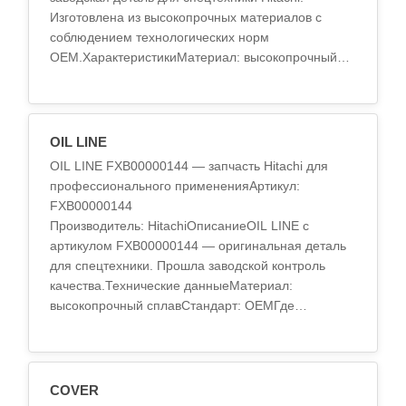
Изготовлена из высокопрочных материалов с
соблюдением технологических норм
OEM.ХарактеристикиМатериал: высокопрочный
сплавТермообработка: стандарт OEMТочность
обработки: по спецификации ..
OIL LINE
OIL LINE FXB00000144 — запчасть Hitachi для
профессионального примененияАртикул:
FXB00000144
Производитель: HitachiОписаниеOIL LINE с
артикулом FXB00000144 — оригинальная деталь
для спецтехники. Прошла заводской контроль
качества.Технические данныеМатериал:
высокопрочный сплавСтандарт: OEMГде
применяетсяВ технике Hitachi: экскаваторы,
погрузчики..
COVER