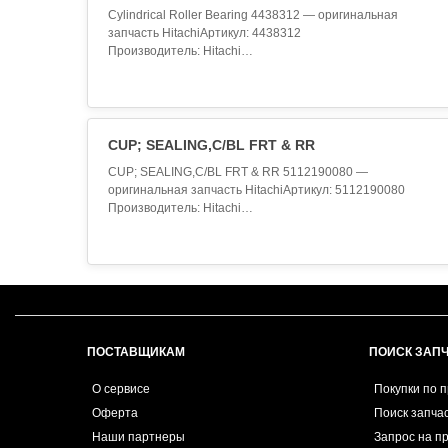
Cylindrical Roller Bearing 4438312 — оригинальная
запчасть HitachiАртикул: 4438312
Производитель: Hitachi
Наименование: Cylindrical Roller BearingОписание и
назначениеОригинальная запчасть Cylindrical Roller
Bearing с артикулом 4438312 для спецтехники Hitachi.
Заводское качество, полная совместимость, гарантия
производителя.Технические характ..
CUP; SEALING,C/BL FRT & RR
CUP; SEALING,C/BL FRT & RR 5112190080 —
оригинальная запчасть HitachiАртикул: 5112190080
Производитель: Hitachi
Наименование: CUP; SEALING,C/BL FRT & RRОписание
и назначениеОригинальная запчасть CUP;
SEALING,C/BL FRT & RR с артикулом 5112190080 для
спецтехники Hitachi. Заводское качество, полная
совместимость, гарантия производите..
ПОСТАВЩИКАМ
ПОИСК ЗАП
О сервисе
Покупки по 
Оферта
Поиск запча
Наши партнеры
Запрос на п