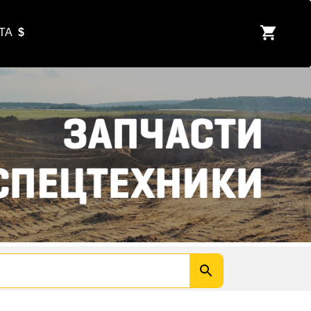
ЮТА
$