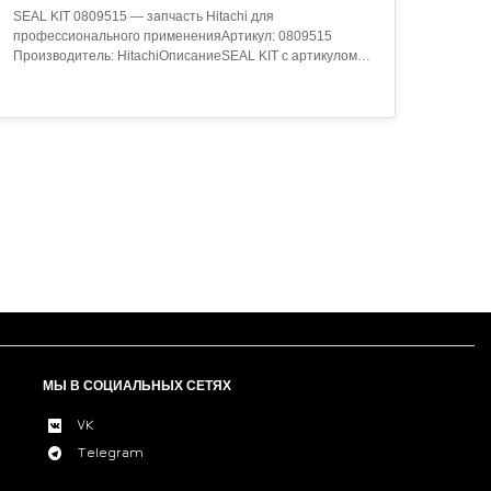
SEAL KIT 0809515 — запчасть Hitachi для
профессионального примененияАртикул: 0809515
Производитель: HitachiОписаниеSEAL KIT с артикулом
0809515 — оригинальная деталь для спецтехники.
Прошла заводской контроль качества.Технические
данныеМатериал: высокопрочный сплавСтандарт:
OEMГде применяетсяВ технике Hitachi: экскаваторы,
погрузчики, бульдозеры..
МЫ В СОЦИАЛЬНЫХ СЕТЯХ
VK
Telegram