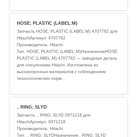
характеристикиМатериал: высокопрочный
сплавТермообработка: стандарт OEMД..
HOSE; PLASTIC (LABEL:M)
Запчасть HOSE; PLASTIC (LABEL:M) 4707782 для
HitachiАртикул: 4707782
Производитель: Hitachi
Тип: HOSE; PLASTIC (LABEL:M)НазначениеHOSE;
PLASTIC (LABEL:M) 4707782 — заводская деталь
для спецтехники Hitachi. Изготовлена из
высокопрочных материалов с соблюдением
технологических норм
OEM.ХарактеристикиМатериал: высокопрочный
сплавТермообработка: ..
.. RING; SLYD
Запчасть .. RING; SLYD 0971218 для
HitachiАртикул: 0971218
Производитель: Hitachi
Тип: .. RING; SLYDНазначение.. RING; SLYD