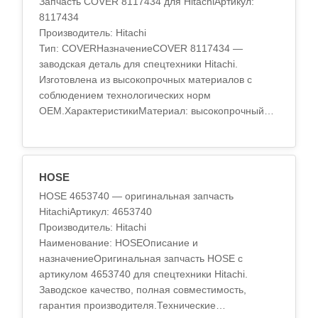
Запчасть COVER 8117434 для HitachiАртикул:
8117434
Производитель: Hitachi
Тип: COVERНазначениеCOVER 8117434 —
заводская деталь для спецтехники Hitachi.
Изготовлена из высокопрочных материалов с
соблюдением технологических норм
OEM.ХарактеристикиМатериал: высокопрочный
сплавТермообработка: стандарт OEMТочность
обработки: по спецификации завода..
HOSE
HOSE 4653740 — оригинальная запчасть
HitachiАртикул: 4653740
Производитель: Hitachi
Наименование: HOSEОписание и
назначениеОригинальная запчасть HOSE с
артикулом 4653740 для спецтехники Hitachi.
Заводское качество, полная совместимость,
гарантия производителя.Технические