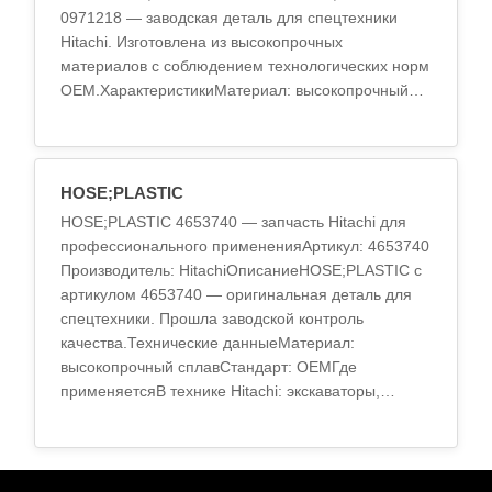
0971218 — заводская деталь для спецтехники
Hitachi. Изготовлена из высокопрочных
материалов с соблюдением технологических норм
OEM.ХарактеристикиМатериал: высокопрочный
сплавТермообработка: стандарт OEMТочность
обработки..
HOSE;PLASTIC
HOSE;PLASTIC 4653740 — запчасть Hitachi для
профессионального примененияАртикул: 4653740
Производитель: HitachiОписаниеHOSE;PLASTIC с
артикулом 4653740 — оригинальная деталь для
спецтехники. Прошла заводской контроль
качества.Технические данныеМатериал:
высокопрочный сплавСтандарт: OEMГде
применяетсяВ технике Hitachi: экскаваторы,
погрузчики, бу..