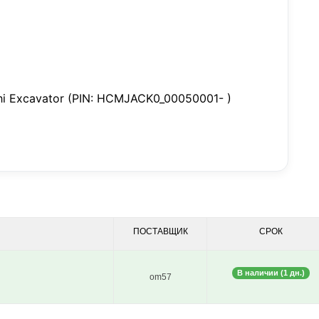
hi Excavator (PIN: HCMJACK0_00050001- )
ПОСТАВЩИК
СРОК
В наличии (1 дн.)
om57