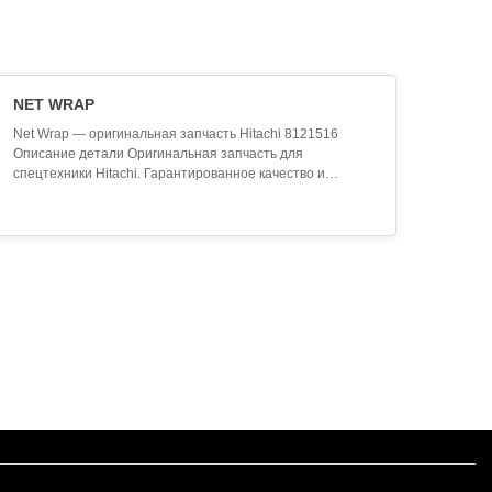
NET WRAP
Net Wrap — оригинальная запчасть Hitachi 8121516
Описание детали Оригинальная запчасть для
спецтехники Hitachi. Гарантированное качество и
совместимость. Произведена согласно заводским
стандартам. Технические характеристики
Производитель: Hitachi Артикул (SKU): 8121516
Наименование: Net Wrap Категория: Запчасти Hitachi
Применение Данная запчасть ..