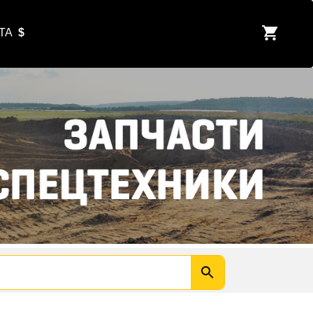
ЮТА
$