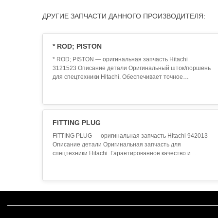
ДРУГИЕ ЗАПЧАСТИ ДАННОГО ПРОИЗВОДИТЕЛЯ:
* ROD; PISTON
* ROD; PISTON — оригинальная запчасть Hitachi
3121523 Описание детали Оригинальный шток/поршень
для спецтехники Hitachi. Обеспечивает точное
перемещение рабочего оборудования. Высокая
износостойкость и точность обработки. Технические
характеристики Производитель: Hitachi Артикул (SKU):
3121523 Наименование: * ROD; PISTON Категория:
Гидроцилиндры ..
FITTING PLUG
FITTING PLUG — оригинальная запчасть Hitachi 942013
Описание детали Оригинальная запчасть для
спецтехники Hitachi. Гарантированное качество и
совместимость. Произведена согласно заводским
стандартам. Технические характеристики
Производитель: Hitachi Артикул (SKU): 942013
Наименование: FITTING PLUG Категория: Запчасти
Hitachi Применение Данная зап..