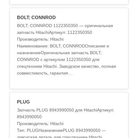
BOLT; CONNROD
BOLT; CONNROD 1122350350 — оригинальная
запчасть HitachiАртикул: 1122350350
Производитель: Hitachi
Наименование: BOLT; CONNRODОписание и
назначениеОригинальная запчасть BOLT;
CONNROD с артикулом 1122350350 для
спецтехники Hitachi. Заводское качество, полная
совместимость, гарантия
производителя.Технические
характеристикиМатериал: высокопрочны..
PLUG
Запчасть PLUG 8943990050 для HitachiАртикул:
8943990050
Производитель: Hitachi
Тип: PLUGНазначениеPLUG 8943990050 —
заводская деталь для спецтехники Hitachi.