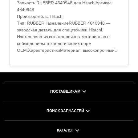
Запчасть RUBBER 4640948 для HitachiАртикул:
4640948
Производитель: Hitachi
Тип: RUBBERНазначениеRUBBER 4640948 —
заводская деталь для спецтехники Hitachi.
Изготовлена из высокопрочных материалов с
соблюдением технологических норм
OEM.ХарактеристикиМатериал: высокопрочный
сплавТермообработка: стандарт OEMТочность
обработки: по спецификации зав..
ПОСТАВЩИКАМ
ПОИСК ЗАПЧАСТЕЙ
КАТАЛОГ