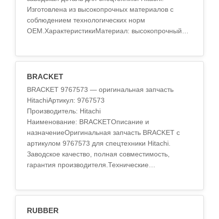
Изготовлена из высокопрочных материалов с
соблюдением технологических норм
OEM.ХарактеристикиМатериал: высокопрочный
сплавТермообработка: стандарт OEMТочность
обработки: по спецификации ..
BRACKET
BRACKET 9767573 — оригинальная запчасть
HitachiАртикул: 9767573
Производитель: Hitachi
Наименование: BRACKETОписание и
назначениеОригинальная запчасть BRACKET с
артикулом 9767573 для спецтехники Hitachi.
Заводское качество, полная совместимость,
гарантия производителя.Технические
характеристикиМатериал: высокопрочный
сплавТермообработка: стан..
RUBBER