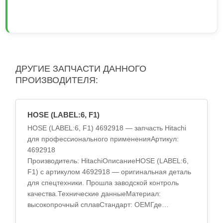
ДРУГИЕ ЗАПЧАСТИ ДАННОГО
ПРОИЗВОДИТЕЛЯ:
HOSE (LABEL:6, F1)
HOSE (LABEL:6, F1) 4692918 — запчасть Hitachi
для профессионального примененияАртикул:
4692918
Производитель: HitachiОписаниеHOSE (LABEL:6,
F1) с артикулом 4692918 — оригинальная деталь
для спецтехники. Прошла заводской контроль
качества.Технические данныеМатериал:
высокопрочный сплавСтандарт: OEMГде
применяетсяВ технике Hitachi: экскаваторы, по..