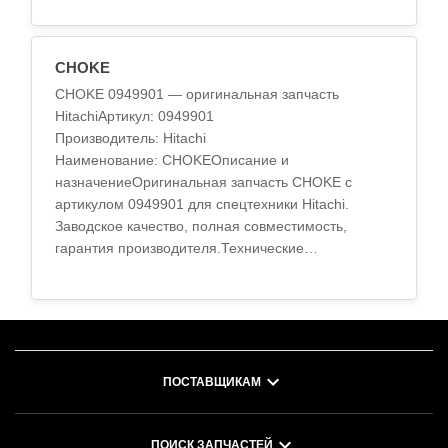
сплавТермообработка: ста..
CHOKE
CHOKE 0949901 — оригинальная запчасть
HitachiАртикул: 0949901
Производитель: Hitachi
Наименование: CHOKEОписание и
назначениеОригинальная запчасть CHOKE с
артикулом 0949901 для спецтехники Hitachi.
Заводское качество, полная совместимость,
гарантия производителя.Технические
характеристикиМатериал: высокопрочный
сплавТермообработка: стандарт O..
ПОСТАВЩИКАМ
ПОИСК ЗАПЧАСТЕЙ