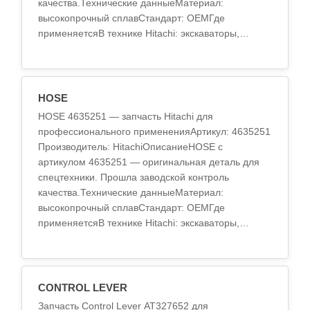
качества.Технические данныеМатериал:
высокопрочный сплавСтандарт: OEMГде
применяетсяВ технике Hitachi: экскаваторы,
погрузчики, бульдозеры.Поч..
HOSE
HOSE 4635251 — запчасть Hitachi для
профессионального примененияАртикул: 4635251
Производитель: HitachiОписаниеHOSE с
артикулом 4635251 — оригинальная деталь для
спецтехники. Прошла заводской контроль
качества.Технические данныеМатериал:
высокопрочный сплавСтандарт: OEMГде
применяетсяВ технике Hitachi: экскаваторы,
погрузчики, бульдозеры.Почему ..
CONTROL LEVER
Запчасть Control Lever AT327652 для