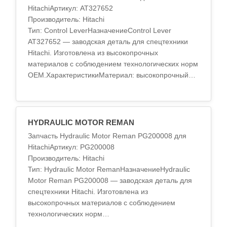
HitachiАртикул: AT327652
Производитель: Hitachi
Тип: Control LeverНазначениеControl Lever
AT327652 — заводская деталь для спецтехники
Hitachi. Изготовлена из высокопрочных
материалов с соблюдением технологических норм
OEM.ХарактеристикиМатериал: высокопрочный
сплавТермообработка: стандарт OEMТочность
обрабо..
HYDRAULIC MOTOR REMAN
Запчасть Hydraulic Motor Reman PG200008 для
HitachiАртикул: PG200008
Производитель: Hitachi
Тип: Hydraulic Motor RemanНазначениеHydraulic
Motor Reman PG200008 — заводская деталь для
спецтехники Hitachi. Изготовлена из
высокопрочных материалов с соблюдением
технологических норм
OEM.ХарактеристикиМатериал: высокопрочный